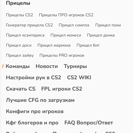
Прицелы
Прицелы CS2
Прицелы ПРО игроков CS2
Генератор прицела CS2
Прицел симпла
Прицел поки
Прицел ксантариса
Прицел монеси
Прицел донка
Прицел доси
Прицел мармока
Прицел бит
Прицел зайву
Прицелы PRO игроков
Команды
Новости
Турниры
Настройки рук в CS2
CS2 WIKI
Скачать CS
FPL игроки CS2
Лучшие CFG по загрузкам
Конфиги про игроков
Кфг блогеров и про
FAQ Вопрос/Ответ