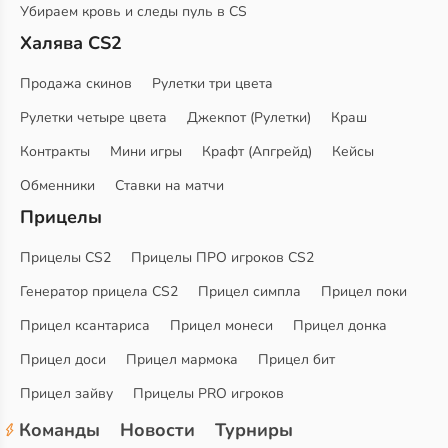
Убираем кровь и следы пуль в CS
Халява CS2
Продажа скинов
Рулетки три цвета
Рулетки четыре цвета
Джекпот (Рулетки)
Краш
Контракты
Мини игры
Крафт (Апгрейд)
Кейсы
Обменники
Ставки на матчи
Прицелы
Прицелы CS2
Прицелы ПРО игроков CS2
Генератор прицела CS2
Прицел симпла
Прицел поки
Прицел ксантариса
Прицел монеси
Прицел донка
Прицел доси
Прицел мармока
Прицел бит
Прицел зайву
Прицелы PRO игроков
Команды
Новости
Турниры