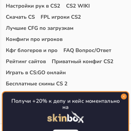
Настройки рук в CS2
CS2 WIKI
Скачать CS
FPL игроки CS2
Лучшие CFG по загрузкам
Конфиги про игроков
Кфг блогеров и про
FAQ Вопрос/Ответ
Рейтинг сайтов
Приватный конфиг CS2
Играть в CS:GO онлайн
Бесплатные скины CS 2
Топ сайтов с халявой КС 2
О проекте
Получи +20% к депу и кейс моментально
на