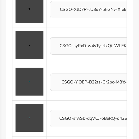
CSGO-XtD7P-cU3uY-bhGNv-XfxkE-N6
CSGO-syPxD-w4vTy-rJkQf-WLEKB-yQ
CSGO-YiOEP-B22ts-Gr2pc-M8Yxa-zqL
CSGO-sfASb-dqVCJ-oBeRQ-o42SC-2H