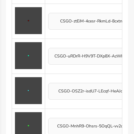
CSGO-ztEiM-4cesr-RkmLd-8cxtn-CPL
CSGO-uRDrR-H9V9T-DXp8X-AzWHB-U
CSGO-OSZ2r-isdU7-LEcqf-HeAJd-Ma
CSGO-MnhR9-Ohsrs-5OqQL-vv2do-CM