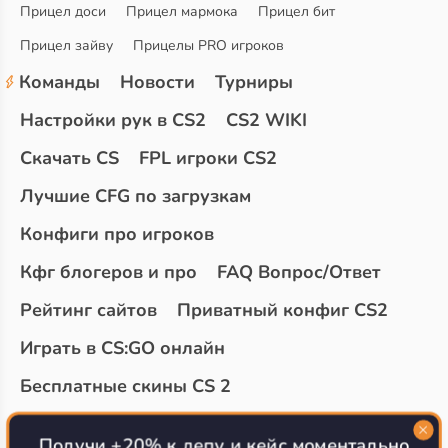
Прицел доси
Прицел мармока
Прицел бит
Прицел зайву
Прицелы PRO игроков
Команды
Новости
Турниры
Настройки рук в CS2
CS2 WIKI
Скачать CS
FPL игроки CS2
Лучшие CFG по загрузкам
Конфиги про игроков
Кфг блогеров и про
FAQ Вопрос/Ответ
Рейтинг сайтов
Приватный конфиг CS2
Играть в CS:GO онлайн
Бесплатные скины CS 2
Топ сайтов с халявой КС 2
О проекте
Получи +20% к депу и кейс моментально