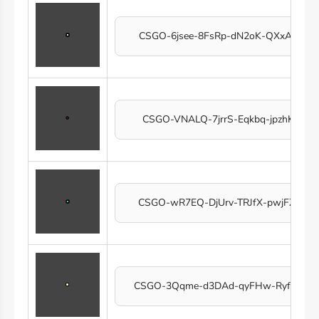
CSGO-6jsee-8FsRp-dN2oK-QXxA3-Cn
CSGO-VNALQ-7jrrS-Eqkbq-jpzhK-7Cp
CSGO-wR7EQ-DjUrv-TRJfX-pwjFZ-JQ
CSGO-3Qqme-d3DAd-qyFHw-RyfXb-u6