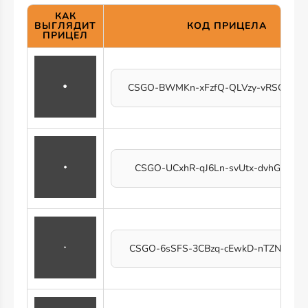
КАК
ВЫГЛЯДИТ
КОД ПРИЦЕЛА
ПРИЦЕЛ
CSGO-BWMKn-xFzfQ-QLVzy-vRSOS-d
CSGO-UCxhR-qJ6Ln-svUtx-dvhGV-Evs
CSGO-6sSFS-3CBzq-cEwkD-nTZNW-Lb