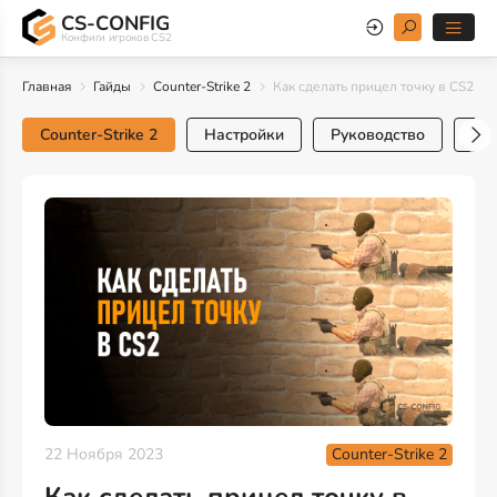
CS-CONFIG
Конфиги игроков CS2
Главная
Гайды
Counter-Strike 2
Как сделать прицел точку в CS2
Counter-Strike 2
Настройки
Руководство
Тр
Counter-Strike 2
22 Ноября 2023