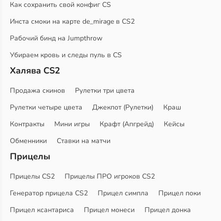
Как сохранить свой конфиг CS
Инста смоки на карте de_mirage в CS2
Рабочий бинд на Jumpthrow
Убираем кровь и следы пуль в CS
Халява CS2
Продажа скинов
Рулетки три цвета
Рулетки четыре цвета
Джекпот (Рулетки)
Краш
Контракты
Мини игры
Крафт (Апгрейд)
Кейсы
Обменники
Ставки на матчи
Прицелы
Прицелы CS2
Прицелы ПРО игроков CS2
Генератор прицела CS2
Прицел симпла
Прицел поки
Прицел ксантариса
Прицел монеси
Прицел донка