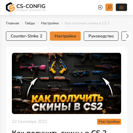
CS-CONFIG
Конфиги игроков CS2
Главная
Гайды
Настройки
Как получить скины в CS 2
Counter-Strike 2
Настройки
Руководство
Тр
Настройки
22 Сентября 2022