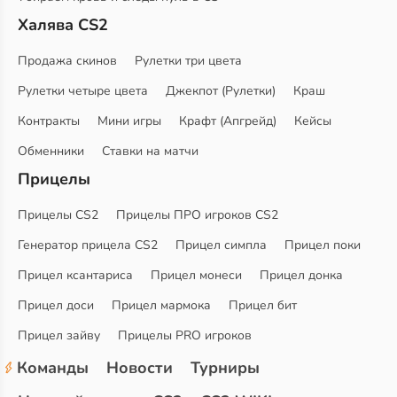
Халява CS2
Продажа скинов
Рулетки три цвета
Рулетки четыре цвета
Джекпот (Рулетки)
Краш
Контракты
Мини игры
Крафт (Апгрейд)
Кейсы
Обменники
Ставки на матчи
Прицелы
Прицелы CS2
Прицелы ПРО игроков CS2
Генератор прицела CS2
Прицел симпла
Прицел поки
Прицел ксантариса
Прицел монеси
Прицел донка
Прицел доси
Прицел мармока
Прицел бит
Прицел зайву
Прицелы PRO игроков
Команды
Новости
Турниры