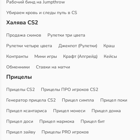
Рабочий бинд на Jumpthrow
Убираем кровь и следы пуль в CS
Халява CS2
Продажа скинов
Рулетки три цвета
Рулетки четыре цвета
Джекпот (Рулетки)
Краш
Контракты
Мини игры
Крафт (Апгрейд)
Кейсы
Обменники
Ставки на матчи
Прицелы
Прицелы CS2
Прицелы ПРО игроков CS2
Генератор прицела CS2
Прицел симпла
Прицел поки
Прицел ксантариса
Прицел монеси
Прицел донка
Прицел доси
Прицел мармока
Прицел бит
Прицел зайву
Прицелы PRO игроков