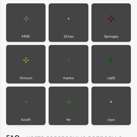
MISK
1Knas
Spongey
Alisson
manka
cej0t
tiziaN
fer
zyyx