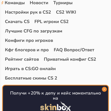
Команды
Новости
Турниры
Настройки рук в CS2
CS2 WIKI
Скачать CS
FPL игроки CS2
Лучшие CFG по загрузкам
Конфиги про игроков
Кфг блогеров и про
FAQ Вопрос/Ответ
Рейтинг сайтов
Приватный конфиг CS2
Играть в CS:GO онлайн
Бесплатные скины CS 2
Топ сайтов с халявой КС 2
О проекте
Получи +20% к депу и кейс моментально
на