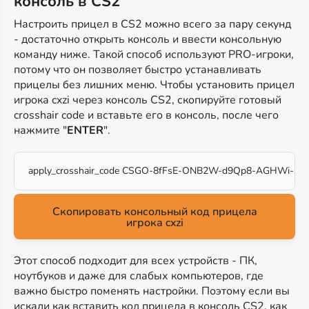
консоль в CS2
Настроить прицел в CS2 можно всего за пару секунд
- достаточно открыть консоль и ввести консольную
команду ниже. Такой способ используют PRO-игроки,
потому что он позволяет быстро устанавливать
прицелы без лишних меню. Чтобы установить прицел
игрока cxzi через консоль CS2, скопируйте готовый
crosshair code и вставьте его в консоль, после чего
нажмите "
ENTER
".
apply_crosshair_code CSGO-8fFsE-ONB2W-d9Qp8-AGHWi-rZ
Скопировать консольный код прицела
игрока cxzi
Этот способ подходит для всех устройств - ПК,
ноутбуков и даже для слабых компьютеров, где
важно быстро поменять настройки. Поэтому если вы
искали как вставить код прицела в консоль CS2, как