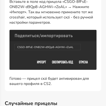
Вставьте в поле код прицела «CSGO-8fFsE-
ONB2W-d9Qp8-AGHWi-rZoAL» → Нажмите
«Импорт». Так вы мгновенно примените тот же
crosshair, который использует cxzi - без ручной
настройки параметров.
CSGO-8fFsE-ONB2W-d9Qp8-AGHWi-rZoAL
Готово — прицел cxzi будет активирован для
вашего профиля в CS2.
Случайные прицелы