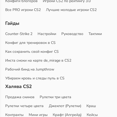
Конфиги блогеров
Игроки CS2 по рейтингу 3.0
Все PRO игроки CS2
Лучшие молодые игроки CS2
Гайды
Counter-Strike 2
Настройки
Руководство
Тактики
Конфиг для тренировок в CS
Как сохранить свой конфиг CS
Инста смоки на карте de_mirage в CS2
Рабочий бинд на Jumpthrow
Убираем кровь и следы пуль в CS
Халява CS2
Продажа скинов
Рулетки три цвета
Рулетки четыре цвета
Джекпот (Рулетки)
Краш
Контракты
Мини игры
Крафт (Апгрейд)
Кейсы