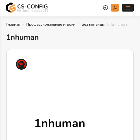
CS-CONFIG
Конфиги игроков CS2
Главная
Профессиональные игроки
Без команды
1nhuman
1nhuman