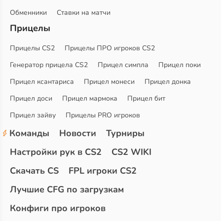
Обменники
Ставки на матчи
Прицелы
Прицелы CS2
Прицелы ПРО игроков CS2
Генератор прицела CS2
Прицел симпла
Прицел поки
Прицел ксантариса
Прицел монеси
Прицел донка
Прицел доси
Прицел мармока
Прицел бит
Прицел зайву
Прицелы PRO игроков
Команды
Новости
Турниры
Настройки рук в CS2
CS2 WIKI
Скачать CS
FPL игроки CS2
Лучшие CFG по загрузкам
Конфиги про игроков