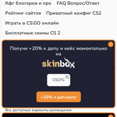
Кфг блогеров и про
FAQ Вопрос/Ответ
Рейтинг сайтов
Приватный конфиг CS2
Играть в CS:GO онлайн
Бесплатные скины CS 2
Топ сайтов с халявой КС 2
О проекте
Получи +20% к депу и кейс моментально
на
CS-CONFIG
CSCFG
Конфиги игроков CS2
CS-CONFIG.com © 2020-2026 г.
Политика конфиденциальности
+20% к депозиту
РЕКЛАМА НА САЙТЕ
Все доступные варианты размещения
Согласие на обработку данных