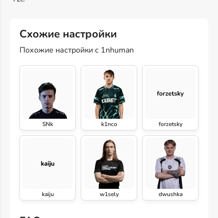
Схожие настройки
Похожие настройки с 1nhuman
SNk
k1nco
forzetsky
kaiju
w1sely
dwushka