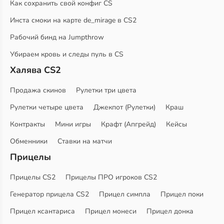
Как сохранить свой конфиг CS
Инста смоки на карте de_mirage в CS2
Рабочий бинд на Jumpthrow
Убираем кровь и следы пуль в CS
Халява CS2
Продажа скинов
Рулетки три цвета
Рулетки четыре цвета
Джекпот (Рулетки)
Краш
Контракты
Мини игры
Крафт (Апгрейд)
Кейсы
Обменники
Ставки на матчи
Прицелы
Прицелы CS2
Прицелы ПРО игроков CS2
Генератор прицела CS2
Прицел симпла
Прицел поки
Прицел ксантариса
Прицел монеси
Прицел донка