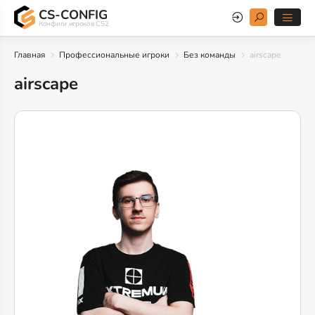
CS-CONFIG
Конфиги игроков CS2
Главная
Профессиональные игроки
Без команды
airscape
airscape