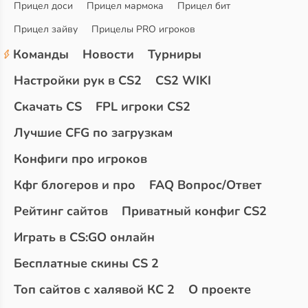
Прицел доси
Прицел мармока
Прицел бит
Прицел зайву
Прицелы PRO игроков
Команды
Новости
Турниры
Настройки рук в CS2
CS2 WIKI
Скачать CS
FPL игроки CS2
Лучшие CFG по загрузкам
Конфиги про игроков
Кфг блогеров и про
FAQ Вопрос/Ответ
Рейтинг сайтов
Приватный конфиг CS2
Играть в CS:GO онлайн
Бесплатные скины CS 2
Топ сайтов с халявой КС 2
О проекте