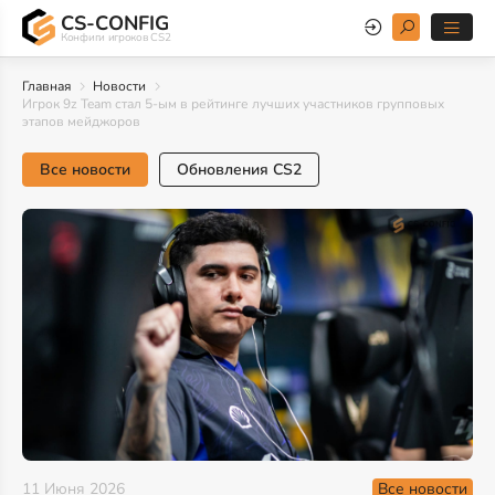
CS-CONFIG
Конфиги игроков CS2
Главная
Новости
Игрок 9z Team стал 5-ым в рейтинге лучших участников групповых
этапов мейджоров
Все новости
Обновления CS2
Все новости
11 Июня 2026