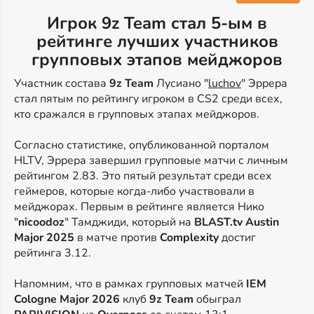
Игрок 9z Team стал 5-ым в
рейтинге лучших участников
групповых этапов мейджоров
Участник состава
9z Team
Лусиано "
luchov
" Эррера
стал пятым по рейтингу игроком в CS2 среди всех,
кто сражался в групповых этапах мейджоров.
Согласно статистике, опубликованной порталом
HLTV, Эррера завершил групповые матчи с личным
рейтингом 2.83. Это пятый результат среди всех
геймеров, которые когда-либо участвовали в
мейджорах. Первым в рейтинге является Нико
"
nicoodoz
" Тамджиди, который на
BLAST.tv Austin
Major 2025
в матче против
Complexity
достиг
рейтинга 3.12.
Напомним, что в рамках групповых матчей
IEM
Cologne Major 2026
клуб
9z Team
обыграл