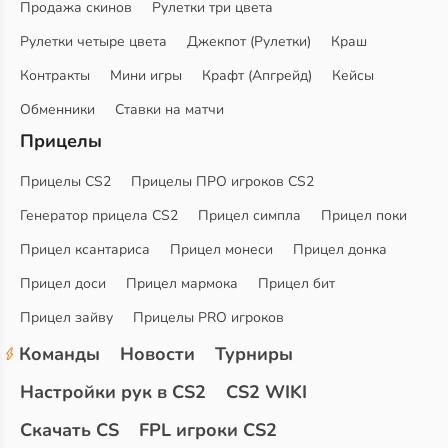
Продажа скинов
Рулетки три цвета
Рулетки четыре цвета
Джекпот (Рулетки)
Краш
Контракты
Мини игры
Крафт (Апгрейд)
Кейсы
Обменники
Ставки на матчи
Прицелы
Прицелы CS2
Прицелы ПРО игроков CS2
Генератор прицела CS2
Прицел симпла
Прицел поки
Прицел ксантариса
Прицел монеси
Прицел донка
Прицел доси
Прицел мармока
Прицел бит
Прицел зайву
Прицелы PRO игроков
Команды
Новости
Турниры
Настройки рук в CS2
CS2 WIKI
Скачать CS
FPL игроки CS2