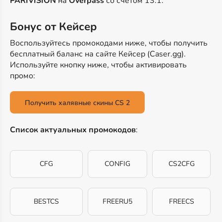
PARIVISION
на
Overpass
со счетом 13:1.
Бонус от Кейсер
Воспользуйтесь промокодами ниже, чтобы получить
бесплатный баланс на сайте Кейсер (Caser.gg).
Используйте кнопку ниже, чтобы активировать
промо:
Получить халявные скины CS 2
Список актуальных промокодов
:
CFG
CONFIG
CS2CFG
BESTCS
FREERU5
FREECS