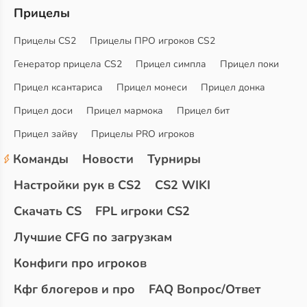
Прицелы
Прицелы CS2
Прицелы ПРО игроков CS2
Генератор прицела CS2
Прицел симпла
Прицел поки
Прицел ксантариса
Прицел монеси
Прицел донка
Прицел доси
Прицел мармока
Прицел бит
Прицел зайву
Прицелы PRO игроков
Команды
Новости
Турниры
Настройки рук в CS2
CS2 WIKI
Скачать CS
FPL игроки CS2
Лучшие CFG по загрузкам
Конфиги про игроков
Кфг блогеров и про
FAQ Вопрос/Ответ