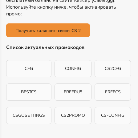
бесплатный баланс на сайте Кейсер (Caser.gg).
Используйте кнопку ниже, чтобы активировать
промо:
Получить халявные скины CS 2
Список актуальных промокодов
:
CFG
CONFIG
CS2CFG
BESTCS
FREERU5
FREECS
CSGOSETTINGS
CS2PROMO
CS-CONFIG