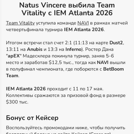
Natus Vincere выбила Team
Vitality с IEM Atlanta 2026
Team Vitality
уступила команде
NAVI
в рамках матчей
четвертьфинала турнира
IEM Atlanta 2026
.
Итогом встречи стал счет 2:1 (11:13 на карте
Dust2
,
13:11 на
Anubis
и 13:3 на
Inferno
). Ростер Дана
"
apEX
" Мадесклера покинула турнир, заняв 5-6
место и заработав $12,5 тыс., тогда как
NAVI
вышли
в полуфинал чемпионата, где поборются с
BetBoom
Team
.
IEM Atlanta 2026
проходит с 11 по 17 мая.
Коллективы сражаются за призовой фонд в размере
$300 тыс.
Бонус от Кейсер
Воспользуйтесь промокодами ниже, чтобы получить