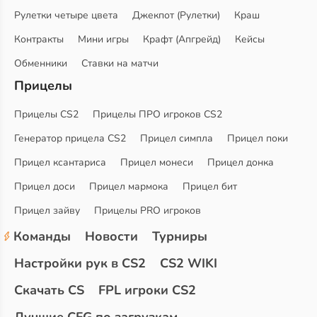
Рулетки четыре цвета
Джекпот (Рулетки)
Краш
Контракты
Мини игры
Крафт (Апгрейд)
Кейсы
Обменники
Ставки на матчи
Прицелы
Прицелы CS2
Прицелы ПРО игроков CS2
Генератор прицела CS2
Прицел симпла
Прицел поки
Прицел ксантариса
Прицел монеси
Прицел донка
Прицел доси
Прицел мармока
Прицел бит
Прицел зайву
Прицелы PRO игроков
Команды
Новости
Турниры
Настройки рук в CS2
CS2 WIKI
Скачать CS
FPL игроки CS2