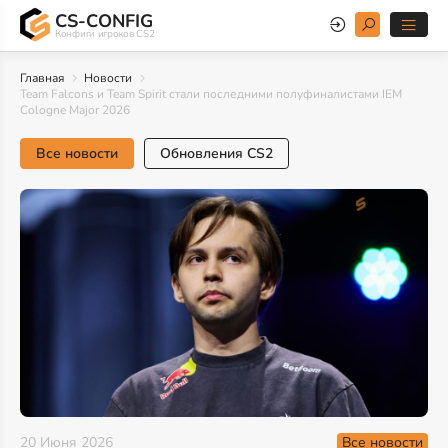
CS-CONFIG
Конфиги игроков CS2
Главная
Новости
Team Falcons и Team Spirit стали последними полуфиналистами IEM
Cologne Major 2026
Все новости
Обновления CS2
Все новости
20 Июня 2026