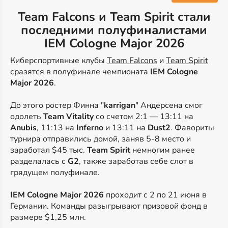
Team Falcons и Team Spirit стали
последними полуфиналистами
IEM Cologne Major 2026
Киберспортивные клубы
Team Falcons
и
Team Spirit
сразятся в полуфинале чемпионата
IEM Cologne
Major 2026
.
До этого ростер Финна "
karrigan
" Андерсена смог
одолеть
Team Vitality
со счетом 2:1 — 13:11 на
Anubis
, 11:13 на
Inferno
и 13:11 на
Dust2
. Фавориты
турнира отправились домой, заняв 5-8 место и
заработал $45 тыс.
Team Spirit
немногим ранее
разделалась с
G2
, также заработав себе слот в
грядущем полуфинале.
IEM Cologne Major 2026
проходит с 2 по 21 июня в
Германии. Команды разыгрывают призовой фонд в
размере $1,25 млн.