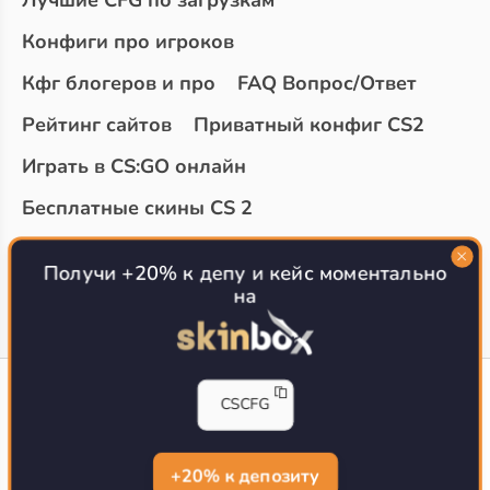
Лучшие CFG по загрузкам
Конфиги про игроков
Кфг блогеров и про
FAQ Вопрос/Ответ
Рейтинг сайтов
Приватный конфиг CS2
Играть в CS:GO онлайн
Бесплатные скины CS 2
Топ сайтов с халявой КС 2
О проекте
Получи +20% к депу и кейс моментально
на
CS-CONFIG
CSCFG
Конфиги игроков CS2
CS-CONFIG.com © 2020-2026 г.
Политика конфиденциальности
+20% к депозиту
РЕКЛАМА НА САЙТЕ