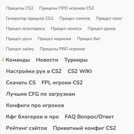
Прицелы CS2
Прицелы ПРО игроков CS2
Генератор прицела CS2
Прицел симпла
Прицел поки
Прицел ксантариса
Прицел монеси
Прицел донка
Прицел доси
Прицел мармока
Прицел бит
Прицел зайву
Прицелы PRO игроков
Команды
Новости
Турниры
Настройки рук в CS2
CS2 WIKI
Скачать CS
FPL игроки CS2
Лучшие CFG по загрузкам
Конфиги про игроков
Кфг блогеров и про
FAQ Вопрос/Ответ
Рейтинг сайтов
Приватный конфиг CS2