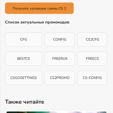
Получить халявные скины CS 2
Список актуальных промокодов
:
CFG
CONFIG
CS2CFG
BESTCS
FREERU5
FREECS
CSGOSETTINGS
CS2PROMO
CS-CONFIG
Также читайте