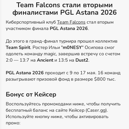
Team Falcons стали вторыми
финалистами PGL Astana 2026
Киберспортивный клуб
Team Falcons
стал вторым
участником финала
PGL Astana 2026
.
До этого в гранд-финал турнира прошел коллектив
Team Spirit
. Ростер Ильи "
m0NESY
" Осипова смог
одолеть команду magic, завершив встречу со счетом
2:0 — 13:7 на
Ancient
и 13:5 на
Dust2
.
PGL Astana 2026
проходит с 9 по 17 мая. 16 команд
разыгрывают призовой фонд в размере $800 тыс.
Бонус от Кейсер
Воспользуйтесь промокодами ниже, чтобы получить
бесплатный баланс на сайте Кейсер (Caser.gg).
Используйте кнопку ниже, чтобы активировать
промо: