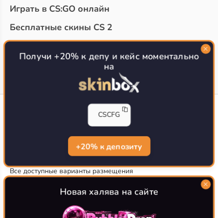
Играть в CS:GO онлайн
Бесплатные скины CS 2
Топ сайтов с халявой КС 2
О проекте
Получи +20% к депу и кейс моментально
на
CS-CONFIG
CSCFG
Конфиги игроков CS2
CS-CONFIG.com © 2020-2026 г.
Политика конфиденциальности
+20% к депозиту
РЕКЛАМА НА САЙТЕ
Все доступные варианты размещения
Согласие на обработку данных
О CS-CONFIG.COM
Новая халява на сайте
CFG pro CS 2 - именно это мы и размещаем на нашем
проекте, иными словами мы предоставляем пользователям