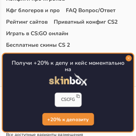
Кфг блогеров и про
FAQ Вопрос/Ответ
Рейтинг сайтов
Приватный конфиг CS2
Играть в CS:GO онлайн
Бесплатные скины CS 2
Топ сайтов с халявой КС 2
О проекте
Получи +20% к депу и кейс моментально
на
CS-CONFIG
CSCFG
Конфиги игроков CS2
CS-CONFIG.com © 2020-2026 г.
Политика конфиденциальности
+20% к депозиту
РЕКЛАМА НА САЙТЕ
Все доступные варианты размещения