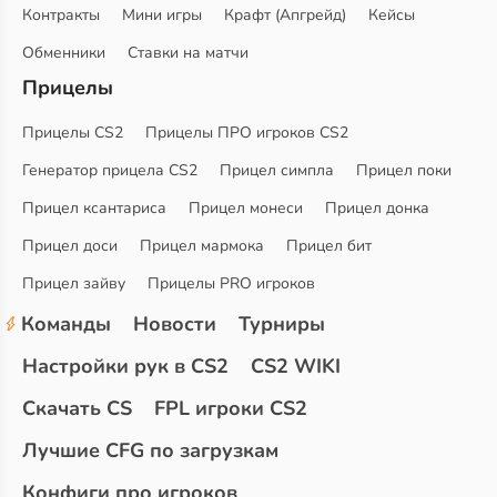
Контракты
Мини игры
Крафт (Апгрейд)
Кейсы
Обменники
Ставки на матчи
Прицелы
Прицелы CS2
Прицелы ПРО игроков CS2
Генератор прицела CS2
Прицел симпла
Прицел поки
Прицел ксантариса
Прицел монеси
Прицел донка
Прицел доси
Прицел мармока
Прицел бит
Прицел зайву
Прицелы PRO игроков
Команды
Новости
Турниры
Настройки рук в CS2
CS2 WIKI
Скачать CS
FPL игроки CS2
Лучшие CFG по загрузкам
Конфиги про игроков