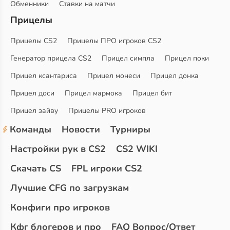
Обменники
Ставки на матчи
Прицелы
Прицелы CS2
Прицелы ПРО игроков CS2
Генератор прицела CS2
Прицел симпла
Прицел поки
Прицел ксантариса
Прицел монеси
Прицел донка
Прицел доси
Прицел мармока
Прицел бит
Прицел зайву
Прицелы PRO игроков
Команды
Новости
Турниры
Настройки рук в CS2
CS2 WIKI
Скачать CS
FPL игроки CS2
Лучшие CFG по загрузкам
Конфиги про игроков
Кфг блогеров и про
FAQ Вопрос/Ответ