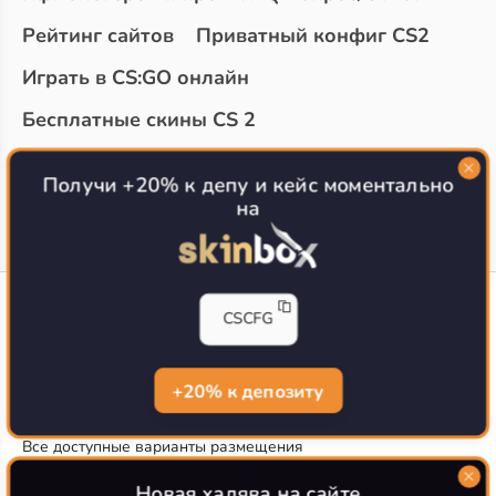
Рейтинг сайтов
Приватный конфиг CS2
Играть в CS:GO онлайн
Бесплатные скины CS 2
Топ сайтов с халявой КС 2
О проекте
Получи +20% к депу и кейс моментально
на
CS-CONFIG
CSCFG
Конфиги игроков CS2
CS-CONFIG.com © 2020-2026 г.
Политика конфиденциальности
+20% к депозиту
РЕКЛАМА НА САЙТЕ
Все доступные варианты размещения
Согласие на обработку данных
О CS-CONFIG.COM
Новая халява на сайте