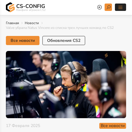
CS-CONFIG
Конфиги игроков CS2
Главная
Новости
Valve убрала Natus Vincere из списка трех лучших команд по CS2
Все новости
Обновления CS2
Все новости
17 Февраля 2025