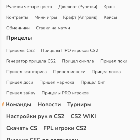
Рулетки четыре цвета
Джекпот (Рулетки)
Краш
Контракты
Мини игры
Крафт (Апгрейд)
Кейсы
Обменники
Ставки на матчи
Прицелы
Прицелы CS2
Прицелы ПРО игроков CS2
Генератор прицела CS2
Прицел симпла
Прицел поки
Прицел ксантариса
Прицел монеси
Прицел донка
Прицел доси
Прицел мармока
Прицел бит
Прицел зайву
Прицелы PRO игроков
Команды
Новости
Турниры
Настройки рук в CS2
CS2 WIKI
Скачать CS
FPL игроки CS2