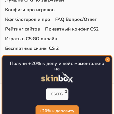
Лучшие CFG по загрузкам
Конфиги про игроков
Кфг блогеров и про
FAQ Вопрос/Ответ
Рейтинг сайтов
Приватный конфиг CS2
Играть в CS:GO онлайн
Бесплатные скины CS 2
Топ сайтов с халявой КС 2
О проекте
Получи +20% к депу и кейс моментально
на
CS-CONFIG
CSCFG
Конфиги игроков CS2
CS-CONFIG.com © 2020-2026 г.
Политика конфиденциальности
+20% к депозиту
РЕКЛАМА НА САЙТЕ