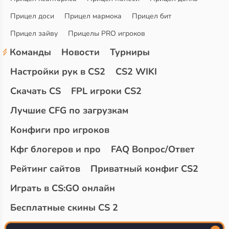
Прицел доси
Прицел мармока
Прицел бит
Прицел зайву
Прицелы PRO игроков
Команды
Новости
Турниры
Настройки рук в CS2
CS2 WIKI
Скачать CS
FPL игроки CS2
Лучшие CFG по загрузкам
Конфиги про игроков
Кфг блогеров и про
FAQ Вопрос/Ответ
Рейтинг сайтов
Приватный конфиг CS2
Играть в CS:GO онлайн
Бесплатные скины CS 2
Топ сайтов с халявой КС 2
О проекте