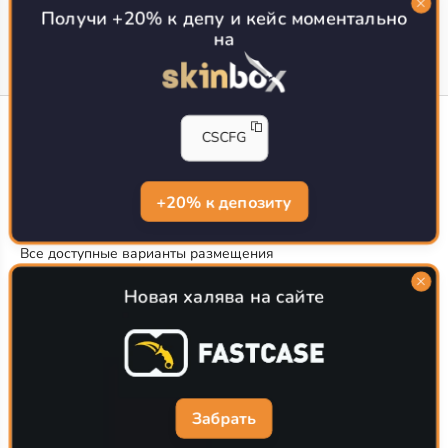
Получи +20% к депу и кейс моментально
на
CS-CONFIG
CSCFG
Конфиги игроков CS2
CS-CONFIG.com © 2020-2026 г.
Политика конфиденциальности
+20% к депозиту
РЕКЛАМА НА САЙТЕ
Все доступные варианты размещения
Согласие на обработку данных
О CS-CONFIG.COM
Новая халява на сайте
CFG pro CS 2 - именно это мы и размещаем на нашем
проекте, иными словами мы предоставляем пользователям
актуальные
конфиги про игроков кс2
. Также вы сможете
самостоятельно поделиться своими настройками с другими
пользователями
Забрать
Разработка сайта
WebZapusk.ru