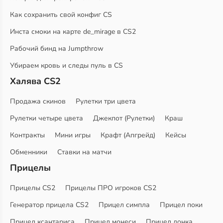
Как сохранить свой конфиг CS
Инста смоки на карте de_mirage в CS2
Рабочий бинд на Jumpthrow
Убираем кровь и следы пуль в CS
Халява CS2
Продажа скинов
Рулетки три цвета
Рулетки четыре цвета
Джекпот (Рулетки)
Краш
Контракты
Мини игры
Крафт (Апгрейд)
Кейсы
Обменники
Ставки на матчи
Прицелы
Прицелы CS2
Прицелы ПРО игроков CS2
Генератор прицела CS2
Прицел симпла
Прицел поки
Прицел ксантариса
Прицел монеси
Прицел донка