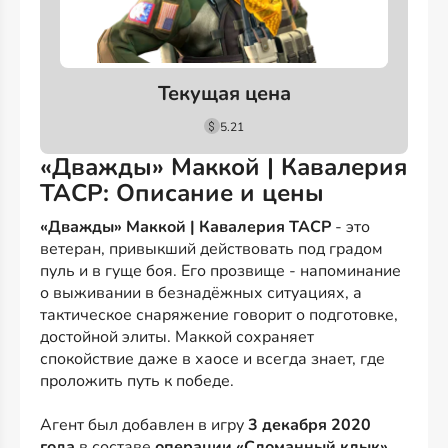
Текущая цена
5.21
«Дважды» Маккой | Кавалерия
TACP: Описание и цены
«Дважды» Маккой | Кавалерия TACP
- это
ветеран, привыкший действовать под градом
пуль и в гуще боя. Его прозвище - напоминание
о выживании в безнадёжных ситуациях, а
тактическое снаряжение говорит о подготовке,
достойной элиты. Маккой сохраняет
спокойствие даже в хаосе и всегда знает, где
проложить путь к победе.
Агент был добавлен в игру
3 декабря 2020
года
в составе
операции «Сломанный клык»