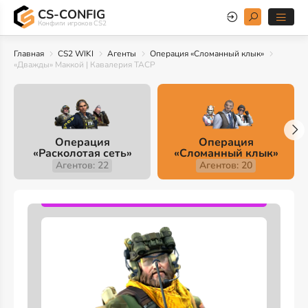
CS-CONFIG
Конфиги игроков CS2
Главная
CS2 WIKI
Агенты
Операция «Сломанный клык»
«Дважды» Маккой | Кавалерия TACP
Операция
Операция
«Расколотая сеть»
«Сломанный клык»
Агентов: 22
Агентов: 20