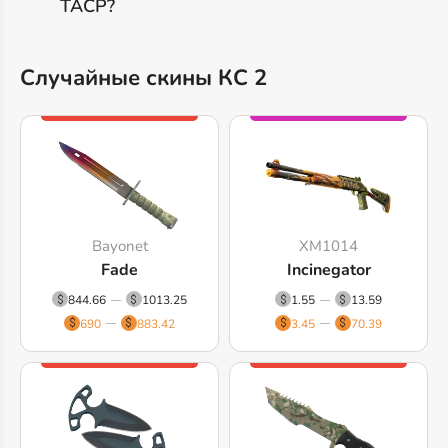
TACP?
Случайные скины КС 2
Bayonet
XM1014
Fade
Incinegator
844.66
1013.25
1.55
13.59
690
883.42
3.45
70.39