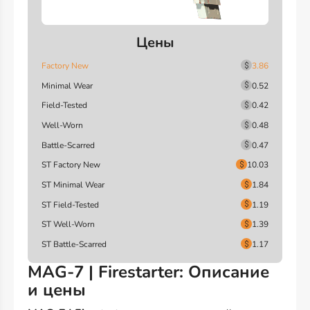
Цены
Factory New
3.86
Minimal Wear
0.52
Field-Tested
0.42
Well-Worn
0.48
Battle-Scarred
0.47
ST Factory New
10.03
ST Minimal Wear
1.84
ST Field-Tested
1.19
ST Well-Worn
1.39
ST Battle-Scarred
1.17
MAG-7 | Firestarter: Описание
и цены