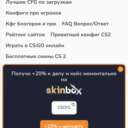
Лучшие CFG по загрузкам
Конфиги про игроков
Кфг блогеров и про
FAQ Вопрос/Ответ
Рейтинг сайтов
Приватный конфиг CS2
Играть в CS:GO онлайн
Бесплатные скины CS 2
Топ сайтов с халявой КС 2
О проекте
Получи +20% к депу и кейс моментально
на
CS-CONFIG
CSCFG
Конфиги игроков CS2
CS-CONFIG.com © 2020-2026 г.
Политика конфиденциальности
+20% к депозиту