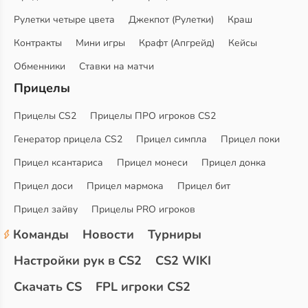
Рулетки четыре цвета
Джекпот (Рулетки)
Краш
Контракты
Мини игры
Крафт (Апгрейд)
Кейсы
Обменники
Ставки на матчи
Прицелы
Прицелы CS2
Прицелы ПРО игроков CS2
Генератор прицела CS2
Прицел симпла
Прицел поки
Прицел ксантариса
Прицел монеси
Прицел донка
Прицел доси
Прицел мармока
Прицел бит
Прицел зайву
Прицелы PRO игроков
Команды
Новости
Турниры
Настройки рук в CS2
CS2 WIKI
Скачать CS
FPL игроки CS2