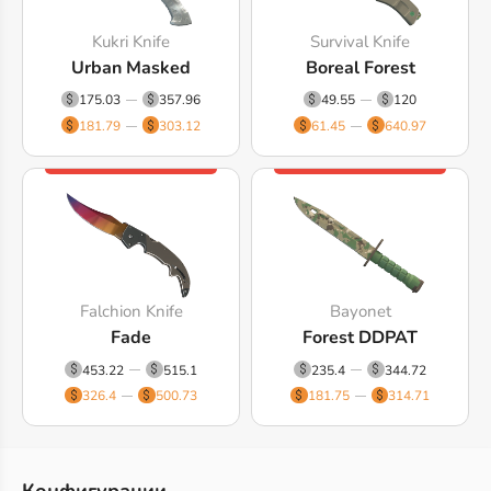
Kukri Knife
Survival Knife
Urban Masked
Boreal Forest
175.03
357.96
49.55
120
181.79
303.12
61.45
640.97
Falchion Knife
Bayonet
Fade
Forest DDPAT
453.22
515.1
235.4
344.72
326.4
500.73
181.75
314.71