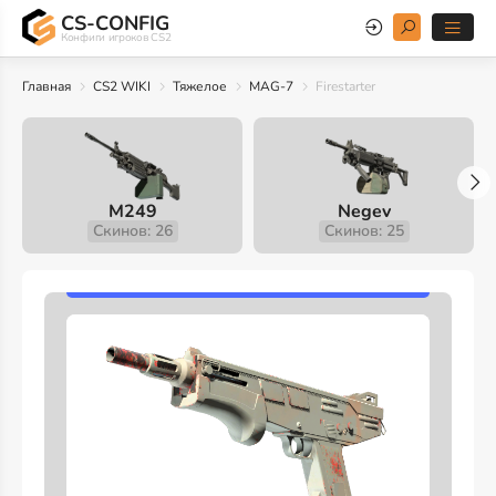
CS-CONFIG
Конфиги игроков CS2
Главная
CS2 WIKI
Тяжелое
MAG-7
Firestarter
M249
Negev
Скинов: 26
Скинов: 25