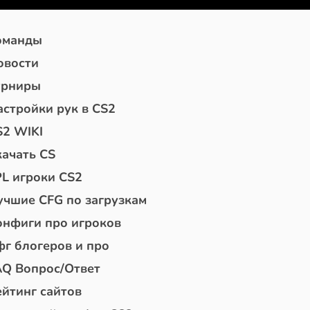
оманды
овости
урниры
астройки рук в CS2
S2 WIKI
качать CS
PL игроки CS2
учшие CFG по загрузкам
онфиги про игроков
фг блогеров и про
AQ Вопрос/Ответ
ейтинг сайтов