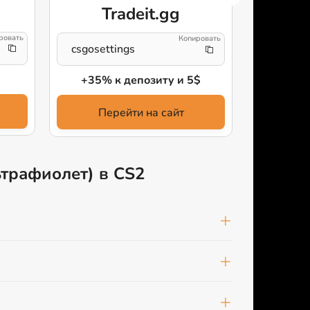
Tradeit.gg
CFG
csgosettings
2% ск
+35% к депозиту и 5$
Пе
Перейти на сайт
льтрафиолет) в CS2