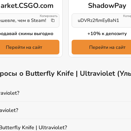
arket.CSGO.com
ShadowPay
шевле, чем в Steam!
uDVRz2flmEy8aN1
одавай скины выгодно
+10% к депозиту
Перейти на сайт
Перейти на сайт
сы о Butterfly Knife | Ultraviolet (У
raviolet?
aviolet?
terfly Knife | Ultraviolet?