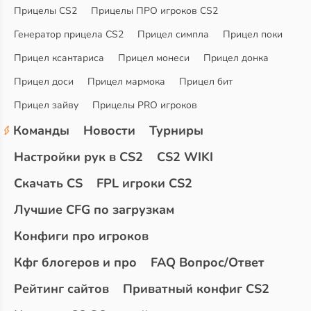
Прицелы CS2
Прицелы ПРО игроков CS2
Генератор прицела CS2
Прицел симпла
Прицел поки
Прицел ксантариса
Прицел монеси
Прицел донка
Прицел доси
Прицел мармока
Прицел бит
Прицел зайву
Прицелы PRO игроков
Команды
Новости
Турниры
Настройки рук в CS2
CS2 WIKI
Скачать CS
FPL игроки CS2
Лучшие CFG по загрузкам
Конфиги про игроков
Кфг блогеров и про
FAQ Вопрос/Ответ
Рейтинг сайтов
Приватный конфиг CS2