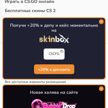
Играть в CS:GO онлайн
Бесплатные скины CS 2
Топ сайтов с халявой КС 2
О проекте
Получи +20% к депу и кейс моментально
на
CS-CONFIG
CSCFG
Конфиги игроков CS2
CS-CONFIG.com © 2020-2026 г.
Политика конфиденциальности
+20% к депозиту
РЕКЛАМА НА САЙТЕ
Все доступные варианты размещения
Согласие на обработку данных
О CS-CONFIG.COM
Новая халява на сайте
CFG pro CS 2 - именно это мы и размещаем на нашем
проекте, иными словами мы предоставляем пользователям
актуальные
конфиги про игроков кс2
. Также вы сможете