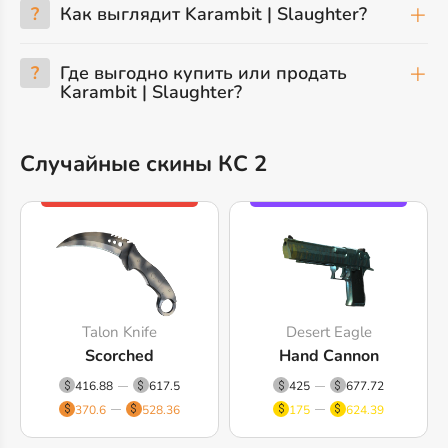
?
Как выглядит Karambit | Slaughter?
?
Где выгодно купить или продать
Karambit | Slaughter?
Случайные скины КС 2
Talon Knife
Desert Eagle
Scorched
Hand Cannon
416.88
617.5
425
677.72
370.6
528.36
175
624.39