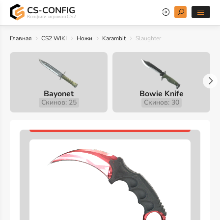
CS-CONFIG
Конфиги игроков CS2
Главная
CS2 WIKI
Ножи
Karambit
Slaughter
Bayonet
Bowie Knife
Скинов: 25
Скинов: 30