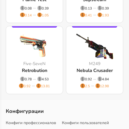
0.08
0.39
0.13
0.39
0.14
1.05
0.41
1.93
Five-SeveN
M249
Retrobution
Nebula Crusader
0.78
4.53
0.92
4.84
3.92
13.81
2.5
12.98
Конфигурации
Конфиги профессионалов
Конфиги пользователей