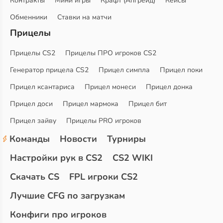
Контракты
Мини игры
Крафт (Апгрейд)
Кейсы
Обменники
Ставки на матчи
Прицелы
Прицелы CS2
Прицелы ПРО игроков CS2
Генератор прицела CS2
Прицел симпла
Прицел поки
Прицел ксантариса
Прицел монеси
Прицел донка
Прицел доси
Прицел мармока
Прицел бит
Прицел зайву
Прицелы PRO игроков
Команды
Новости
Турниры
Настройки рук в CS2
CS2 WIKI
Скачать CS
FPL игроки CS2
Лучшие CFG по загрузкам
Конфиги про игроков