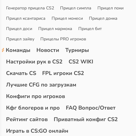
Генератор прицела CS2
Прицел симпла
Прицел поки
Прицел ксантариса
Прицел монеси
Прицел донка
Прицел доси
Прицел мармока
Прицел бит
Прицел зайву
Прицелы PRO игроков
Команды
Новости
Турниры
Настройки рук в CS2
CS2 WIKI
Скачать CS
FPL игроки CS2
Лучшие CFG по загрузкам
Конфиги про игроков
Кфг блогеров и про
FAQ Вопрос/Ответ
Рейтинг сайтов
Приватный конфиг CS2
Играть в CS:GO онлайн