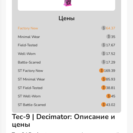
Цены
Factory New
64.37
Minimal Wear
35
Field-Tested
17.67
Well-Worn
17.52
Battle-Scarred
17.29
ST Factory New
169.39
ST Minimal Wear
85.93
ST Field-Tested
38.81
ST Well-Worn
45
ST Battle-Scarred
43.02
Tec-9 | Decimator: Описание и
цены