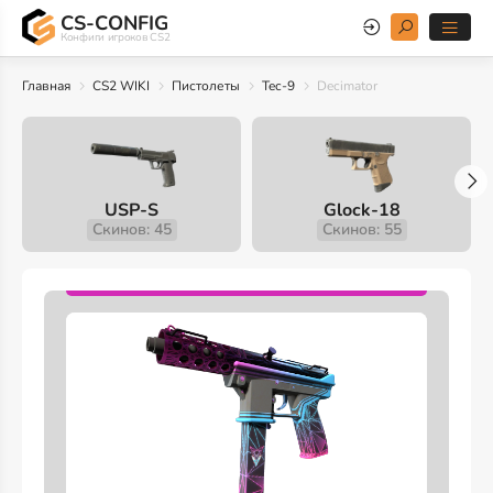
CS-CONFIG
Конфиги игроков CS2
Главная
CS2 WIKI
Пистолеты
Tec-9
Decimator
USP-S
Glock-18
Скинов: 45
Скинов: 55