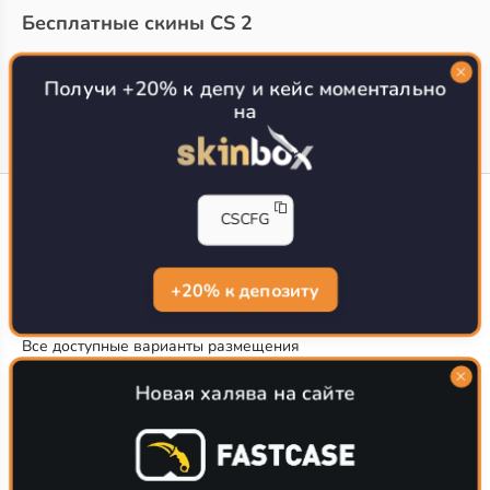
Бесплатные скины CS 2
Топ сайтов с халявой КС 2
О проекте
Получи +20% к депу и кейс моментально
на
CS-CONFIG
CSCFG
Конфиги игроков CS2
CS-CONFIG.com © 2020-2026 г.
Политика конфиденциальности
+20% к депозиту
РЕКЛАМА НА САЙТЕ
Все доступные варианты размещения
Согласие на обработку данных
О CS-CONFIG.COM
Новая халява на сайте
CFG pro CS 2 - именно это мы и размещаем на нашем
проекте, иными словами мы предоставляем пользователям
актуальные
конфиги про игроков кс2
. Также вы сможете
самостоятельно поделиться своими настройками с другими