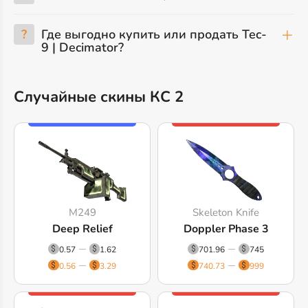
?
Где выгодно купить или продать Tec-
9 | Decimator?
Случайные скины КС 2
M249
Skeleton Knife
Deep Relief
Doppler Phase 3
0.57
1.62
701.96
745
0.56
3.29
740.73
999