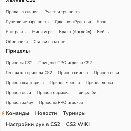
Халява CS2
Продажа скинов
Рулетки три цвета
Рулетки четыре цвета
Джекпот (Рулетки)
Краш
Контракты
Мини игры
Крафт (Апгрейд)
Кейсы
Обменники
Ставки на матчи
Прицелы
Прицелы CS2
Прицелы ПРО игроков CS2
Генератор прицела CS2
Прицел симпла
Прицел поки
Прицел ксантариса
Прицел монеси
Прицел донка
Прицел доси
Прицел мармока
Прицел бит
Прицел зайву
Прицелы PRO игроков
Команды
Новости
Турниры
Настройки рук в CS2
CS2 WIKI