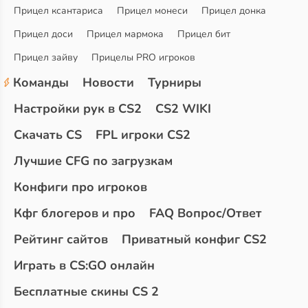
Прицел ксантариса
Прицел монеси
Прицел донка
Прицел доси
Прицел мармока
Прицел бит
Прицел зайву
Прицелы PRO игроков
Команды
Новости
Турниры
Настройки рук в CS2
CS2 WIKI
Скачать CS
FPL игроки CS2
Лучшие CFG по загрузкам
Конфиги про игроков
Кфг блогеров и про
FAQ Вопрос/Ответ
Рейтинг сайтов
Приватный конфиг CS2
Играть в CS:GO онлайн
Бесплатные скины CS 2