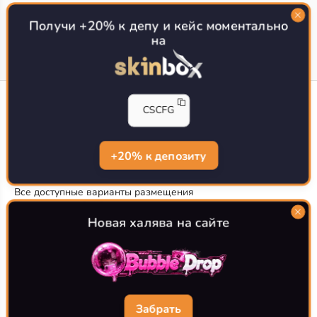
Топ сайтов с халявой КС 2
О проекте
Получи +20% к депу и кейс моментально
на
CS-CONFIG
CSCFG
Конфиги игроков CS2
CS-CONFIG.com © 2020-2026 г.
Политика конфиденциальности
+20% к депозиту
РЕКЛАМА НА САЙТЕ
Все доступные варианты размещения
Согласие на обработку данных
О CS-CONFIG.COM
Новая халява на сайте
CFG pro CS 2 - именно это мы и размещаем на нашем
проекте, иными словами мы предоставляем пользователям
актуальные
конфиги про игроков кс2
. Также вы сможете
самостоятельно поделиться своими настройками с другими
пользователями
Забрать
Разработка сайта
WebZapusk.ru