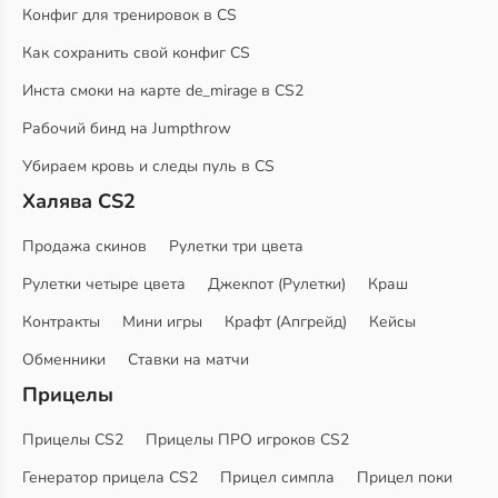
Конфиг для тренировок в CS
Как сохранить свой конфиг CS
Инста смоки на карте de_mirage в CS2
Рабочий бинд на Jumpthrow
Убираем кровь и следы пуль в CS
Халява CS2
Продажа скинов
Рулетки три цвета
Рулетки четыре цвета
Джекпот (Рулетки)
Краш
Контракты
Мини игры
Крафт (Апгрейд)
Кейсы
Обменники
Ставки на матчи
Прицелы
Прицелы CS2
Прицелы ПРО игроков CS2
Генератор прицела CS2
Прицел симпла
Прицел поки