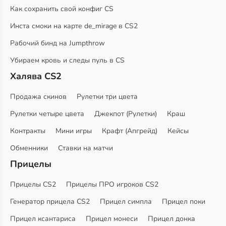
Как сохранить свой конфиг CS
Инста смоки на карте de_mirage в CS2
Рабочий бинд на Jumpthrow
Убираем кровь и следы пуль в CS
Халява CS2
Продажа скинов
Рулетки три цвета
Рулетки четыре цвета
Джекпот (Рулетки)
Краш
Контракты
Мини игры
Крафт (Апгрейд)
Кейсы
Обменники
Ставки на матчи
Прицелы
Прицелы CS2
Прицелы ПРО игроков CS2
Генератор прицела CS2
Прицел симпла
Прицел поки
Прицел ксантариса
Прицел монеси
Прицел донка