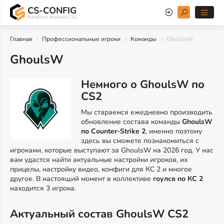
CS-CONFIG
Конфиги игроков CS2
Главная
Профессиональные игроки
Команды
GhoulsW
GhoulsW
Немного о GhoulsW по
CS2
Мы стараемся ежедневно производить
обновление состава команды
GhoulsW
по Counter-Strike 2
, именно поэтому
здесь вы сможете познакомиться с
игроками, которые выступают за GhoulsW на 2026 год. У нас
вам удастся найти актуальные настройки игроков, их
прицелы, настройку видео, конфиги для КС 2 и многое
другое. В настоящий момент в коллективе
гоулсв по КС 2
находится 3 игрока.
Актуальный состав GhoulsW CS2