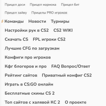
Прицел доси
Прицел мармока
Прицел бит
Прицел зайву
Прицелы PRO игроков
Команды
Новости
Турниры
Настройки рук в CS2
CS2 WIKI
Скачать CS
FPL игроки CS2
Лучшие CFG по загрузкам
Конфиги про игроков
Кфг блогеров и про
FAQ Вопрос/Ответ
Рейтинг сайтов
Приватный конфиг CS2
Играть в CS:GO онлайн
Бесплатные скины CS 2
Топ сайтов с халявой КС 2
О проекте