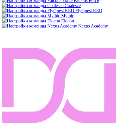
Falcons Force
Coalesce
FlyQuest RED
Mythic
Elocon
Nexus Academy