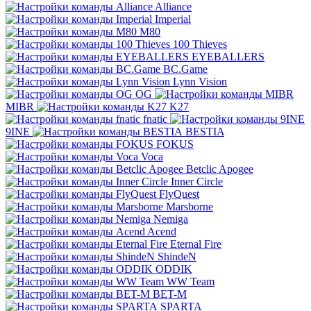
Alliance
Imperial
M80
100 Thieves
EYEBALLERS
BC.Game
Lynn Vision
OG
MIBR
K27
fnatic
9INE
BESTIA
FOKUS
Voca
Betclic Apogee
Inner Circle
FlyQuest
Marsborne
Nemiga
Acend
Eternal Fire
ShindeN
ODDIK
WW Team
BET-M
SPARTA