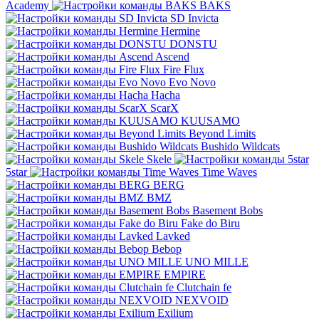
Academy
BAKS
SD Invicta
Hermine
DONSTU
Ascend
Fire Flux
Evo Novo
Hacha
ScarX
KUUSAMO
Beyond Limits
Bushido Wildcats
Skele
5star
Time Waves
BERG
BMZ
Basement Bobs
Fake do Biru
Lavked
Bebop
UNO MILLE
EMPIRE
Clutchain fe
NEXVOID
Exilium