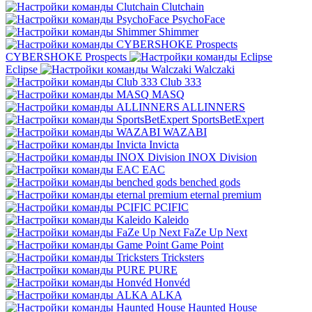
Clutchain
PsychoFace
Shimmer
CYBERSHOKE Prospects
Eclipse
Walczaki
Club 333
MASQ
ALLINNERS
SportsBetExpert
WAZABI
Invicta
INOX Division
EAC
benched gods
eternal premium
PCIFIC
Kaleido
FaZe Up Next
Game Point
Tricksters
PURE
Honvéd
ALKA
Haunted House