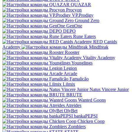
QUAZAR
Procyon
VP.Prodigy
Ground Zero
GenOne
DEPO
Rune Eaters
RED Canids
Academy
Mindfreak
Rooster
Vitality Academy
Younglings
Legion
Arcade
Famalicão
Lilmix
Natus Vincere Junior
BRUTE
Wanted Goons
Atreides
OlyBet
bankaPEPSI
Chicken Coop
Zomblers
STATE