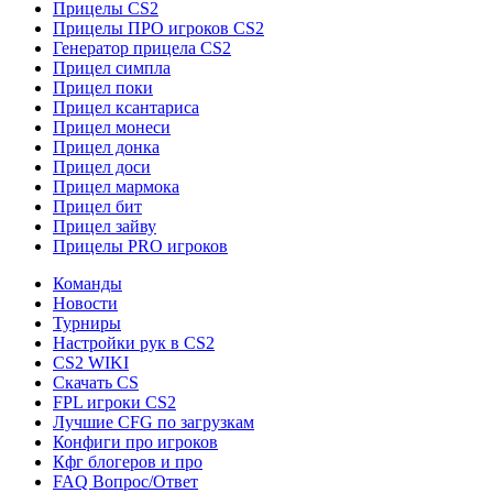
Прицелы CS2
Прицелы ПРО игроков CS2
Генератор прицела CS2
Прицел симпла
Прицел поки
Прицел ксантариса
Прицел монеси
Прицел донка
Прицел доси
Прицел мармока
Прицел бит
Прицел зайву
Прицелы PRO игроков
Команды
Новости
Турниры
Настройки рук в CS2
CS2 WIKI
Скачать CS
FPL игроки CS2
Лучшие CFG по загрузкам
Конфиги про игроков
Кфг блогеров и про
FAQ Вопрос/Ответ