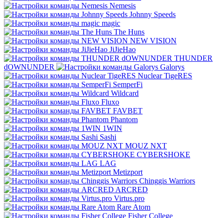
Nemesis
Johnny Speeds
magic
The Huns
NEW VISION
JiJieHao
THUNDER
dOWNUNDER
Galorys
Nuclear TigeRES
SemperFi
Wildcard
Fluxo
FAVBET
Phantom
1WIN
Sashi
MOUZ NXT
CYBERSHOKE
LAG
Metizport
Chinggis Warriors
ARCRED
Virtus.pro
Rare Atom
Fisher College