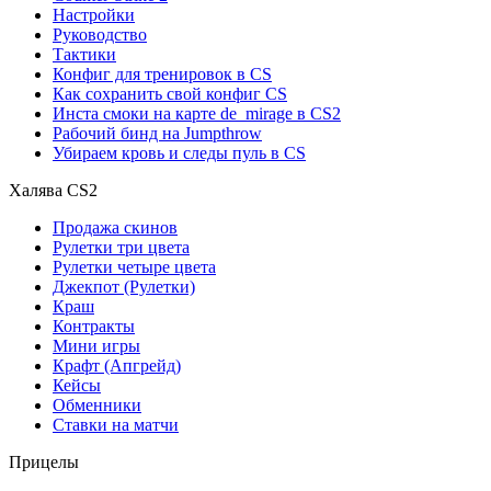
Настройки
Руководство
Тактики
Конфиг для тренировок в CS
Как сохранить свой конфиг CS
Инста смоки на карте de_mirage в CS2
Рабочий бинд на Jumpthrow
Убираем кровь и следы пуль в CS
Халява CS2
Продажа скинов
Рулетки три цвета
Рулетки четыре цвета
Джекпот (Рулетки)
Краш
Контракты
Мини игры
Крафт (Апгрейд)
Кейсы
Обменники
Ставки на матчи
Прицелы