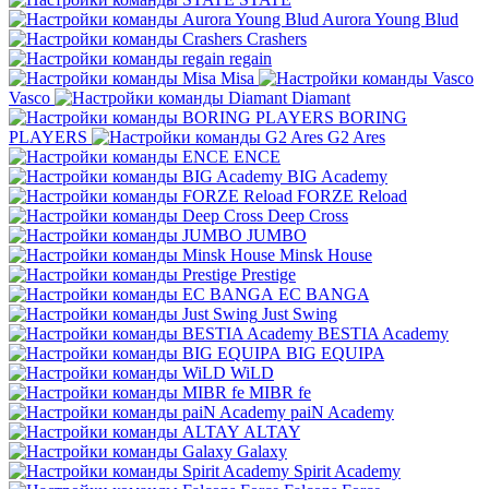
Aurora Young Blud
Crashers
regain
Misa
Vasco
Diamant
BORING
PLAYERS
G2 Ares
ENCE
BIG Academy
FORZE Reload
Deep Cross
JUMBO
Minsk House
Prestige
EC BANGA
Just Swing
BESTIA Academy
BIG EQUIPA
WiLD
MIBR fe
paiN Academy
ALTAY
Galaxy
Spirit Academy