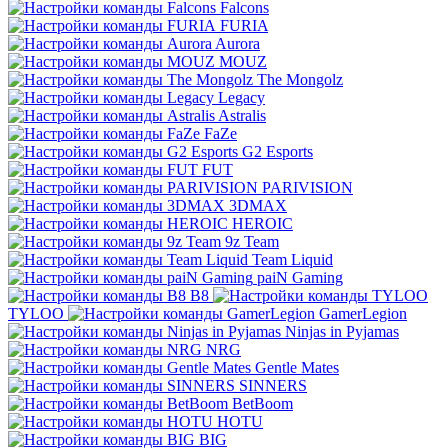
Falcons
FURIA
Aurora
MOUZ
The Mongolz
Legacy
Astralis
FaZe
G2 Esports
FUT
PARIVISION
3DMAX
HEROIC
9z Team
Team Liquid
paiN Gaming
B8
TYLOO
GamerLegion
Ninjas in Pyjamas
NRG
Gentle Mates
SINNERS
BetBoom
HOTU
BIG