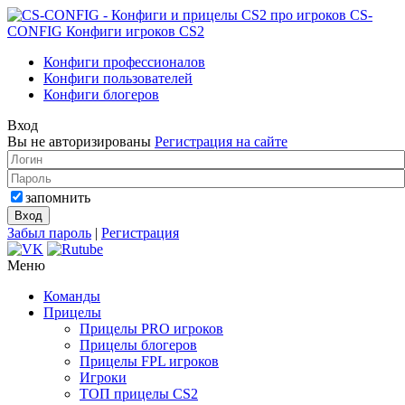
CS-
CONFIG
Конфиги игроков CS2
Конфиги профессионалов
Конфиги пользователей
Конфиги блогеров
Вход
Вы не авторизированы
Регистрация на сайте
запомнить
Забыл пароль
|
Регистрация
Меню
Команды
Прицелы
Прицелы PRO игроков
Прицелы блогеров
Прицелы FPL игроков
Игроки
ТОП прицелы CS2