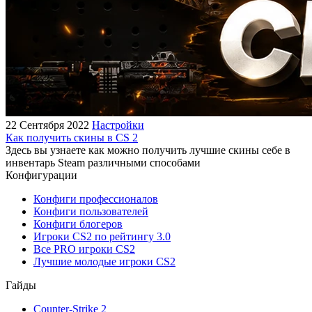
22 Сентября 2022
Настройки
Как получить скины в CS 2
Здесь вы узнаете как можно получить лучшие скины себе в
инвентарь Steam различными способами
Конфигурации
Конфиги профессионалов
Конфиги пользователей
Конфиги блогеров
Игроки CS2 по рейтингу 3.0
Все PRO игроки CS2
Лучшие молодые игроки CS2
Гайды
Counter-Strike 2