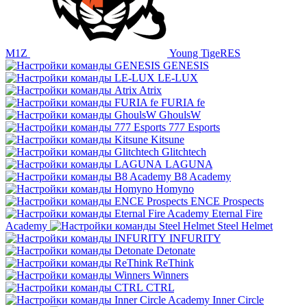
M1Z
Young TigeRES
GENESIS
LE-LUX
Atrix
FURIA fe
GhoulsW
777 Esports
Kitsune
Glitchtech
LAGUNA
B8 Academy
Homyno
ENCE Prospects
Eternal Fire
Academy
Steel Helmet
INFURITY
Detonate
ReThink
Winners
CTRL
Inner Circle