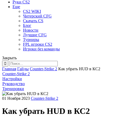
Руки CS2
Еще
CS2 WIKI
Читерский CFG
Скачать CS
Блог
Новости
Лучшие CFG
Турниры
FPL игроки CS2
Игроки без команды
Закрыть
Главная
Гайды
Counter-Strike 2
Как убрать HUD в КС2
Counter-Strike 2
Настройки
Руководство
Тренировки
01 Ноября 2023
Counter-Strike 2
Как убрать HUD в КС2