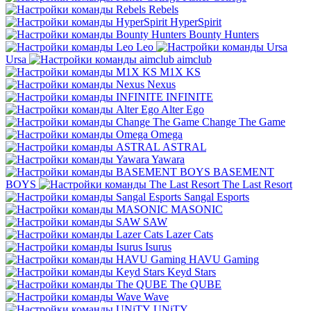
Rebels
HyperSpirit
Bounty Hunters
Leo
Ursa
aimclub
M1X KS
Nexus
INFINITE
Alter Ego
Change The Game
Omega
ASTRAL
Yawara
BASEMENT
BOYS
The Last Resort
Sangal Esports
MASONIC
SAW
Lazer Cats
Isurus
HAVU Gaming
Keyd Stars
The QUBE
Wave
UNiTY