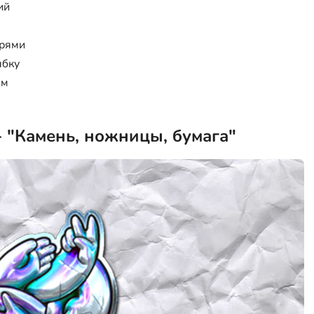
ий
ырями
ыбку
ем
) - "Камень, ножницы, бумага"