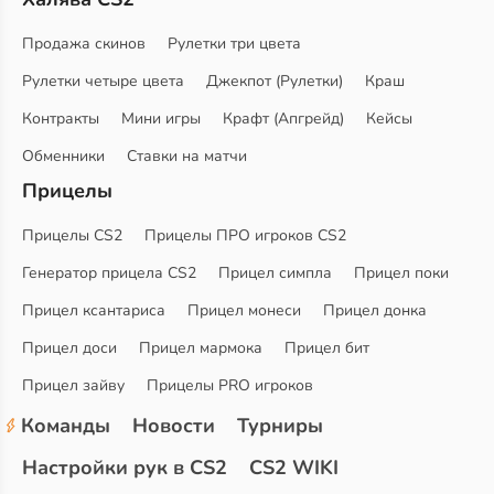
Продажа скинов
Рулетки три цвета
Рулетки четыре цвета
Джекпот (Рулетки)
Краш
Контракты
Мини игры
Крафт (Апгрейд)
Кейсы
Обменники
Ставки на матчи
Прицелы
Прицелы CS2
Прицелы ПРО игроков CS2
Генератор прицела CS2
Прицел симпла
Прицел поки
Прицел ксантариса
Прицел монеси
Прицел донка
Прицел доси
Прицел мармока
Прицел бит
Прицел зайву
Прицелы PRO игроков
Команды
Новости
Турниры
Настройки рук в CS2
CS2 WIKI