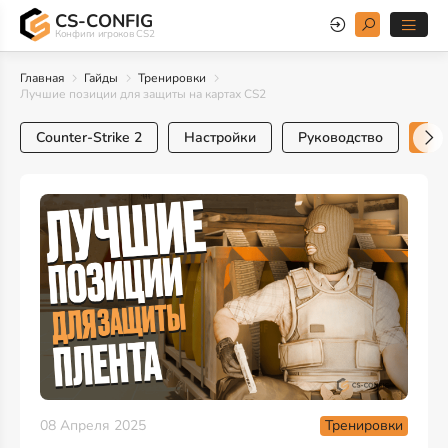
CS-CONFIG
Конфиги игроков CS2
Главная
Гайды
Тренировки
Лучшие позиции для защиты на картах CS2
Counter-Strike 2
Настройки
Руководство
Тр
Тренировки
08 Апреля 2025