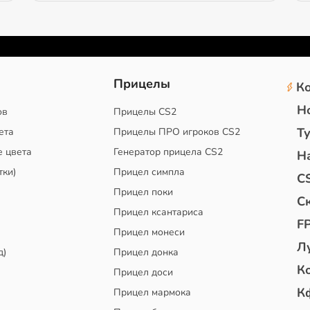
2
Прицелы
К
Н
ов
Прицелы CS2
Т
ета
Прицелы ПРО игроков CS2
е цвета
Генератор прицела CS2
Н
тки)
Прицел симпла
C
Прицел поки
С
Прицел ксантариса
F
Прицел монеси
Л
д)
Прицел донка
К
Прицел доси
К
Прицел мармока