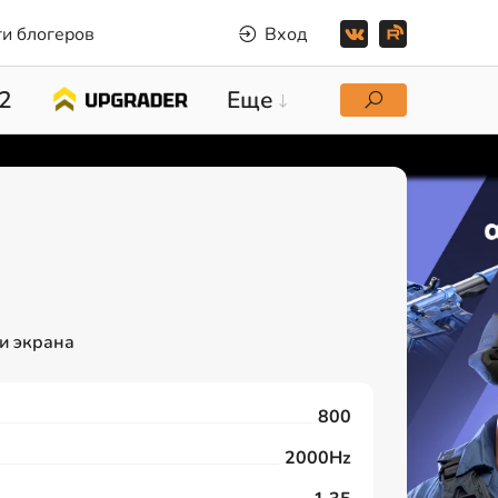
и блогеров
Вход
2
Еще
и экрана
800
2000Hz