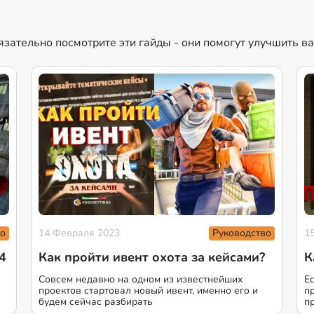
язательно посмотрите эти гайды - они помогут улучшить в
о
Руководство
14 Февраля 2023
1
4
Как пройти ивент охота за кейсами?
К
Совсем недавно на одном из известнейших
Е
проектов стартовал новый ивент, именно его и
п
будем сейчас разбирать
п