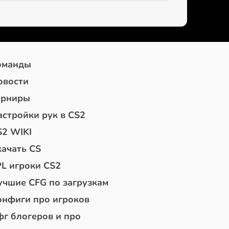
оманды
овости
урниры
астройки рук в CS2
S2 WIKI
качать CS
PL игроки CS2
учшие CFG по загрузкам
онфиги про игроков
фг блогеров и про