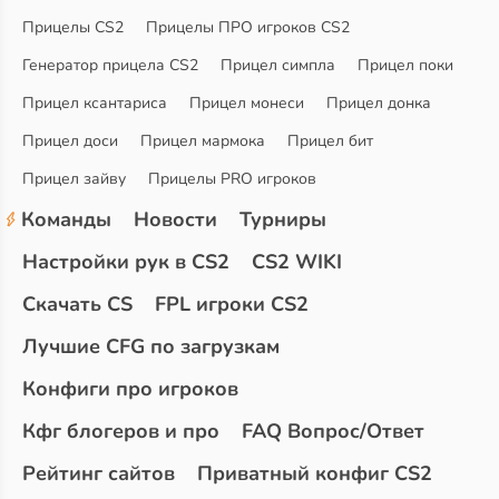
Прицелы CS2
Прицелы ПРО игроков CS2
Генератор прицела CS2
Прицел симпла
Прицел поки
Прицел ксантариса
Прицел монеси
Прицел донка
Прицел доси
Прицел мармока
Прицел бит
Прицел зайву
Прицелы PRO игроков
Команды
Новости
Турниры
Настройки рук в CS2
CS2 WIKI
Скачать CS
FPL игроки CS2
Лучшие CFG по загрузкам
Конфиги про игроков
Кфг блогеров и про
FAQ Вопрос/Ответ
Рейтинг сайтов
Приватный конфиг CS2