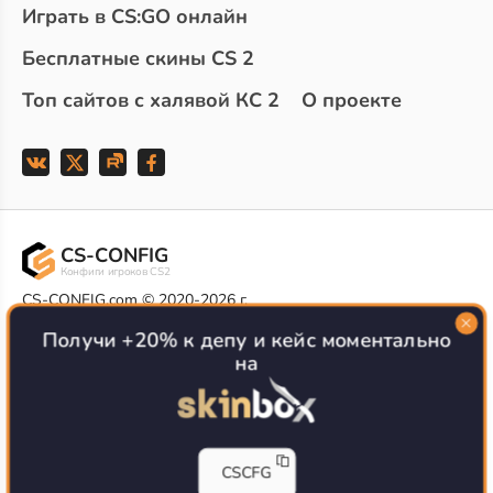
Играть в CS:GO онлайн
Бесплатные скины CS 2
Топ сайтов с халявой КС 2
О проекте
CS-CONFIG
Конфиги игроков CS2
CS-CONFIG.com © 2020-2026 г.
Политика конфиденциальности
РЕКЛАМА НА САЙТЕ
Получи +20% к депу и кейс моментально
на
Все доступные варианты размещения
Согласие на обработку данных
О CS-CONFIG.COM
CFG pro CS 2 - именно это мы и размещаем на нашем
CSCFG
проекте, иными словами мы предоставляем пользователям