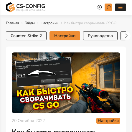
CS-CONFIG
Конфиги игроков CS2
Главная
Гайды
Настройки
Как быстро сворачивать CS:GO
Counter-Strike 2
Настройки
Руководство
Тр
Настройки
20 Октября 2022