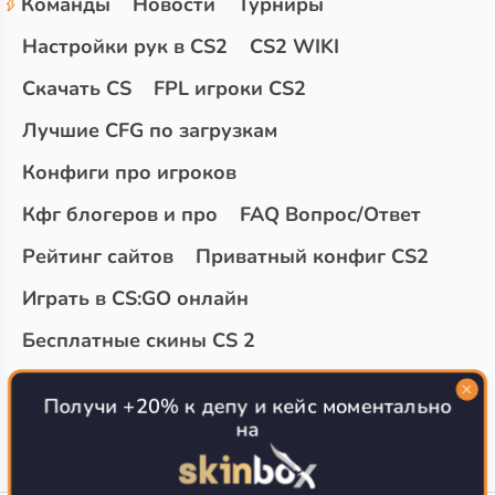
Команды
Новости
Турниры
Настройки рук в CS2
CS2 WIKI
Скачать CS
FPL игроки CS2
Лучшие CFG по загрузкам
Конфиги про игроков
Кфг блогеров и про
FAQ Вопрос/Ответ
Рейтинг сайтов
Приватный конфиг CS2
Играть в CS:GO онлайн
Бесплатные скины CS 2
Топ сайтов с халявой КС 2
О проекте
Получи +20% к депу и кейс моментально
на