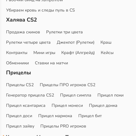
Убираем кровь и следы пуль в CS
Халява CS2
Продажа скинов
Рулетки три цвета
Рулетки четыре цвета
Джекпот (Рулетки)
Краш
Контракты
Мини игры
Крафт (Апгрейд)
Кейсы
Обменники
Ставки на матчи
Прицелы
Прицелы CS2
Прицелы ПРО игроков CS2
Генератор прицела CS2
Прицел симпла
Прицел поки
Прицел ксантариса
Прицел монеси
Прицел донка
Прицел доси
Прицел мармока
Прицел бит
Прицел зайву
Прицелы PRO игроков