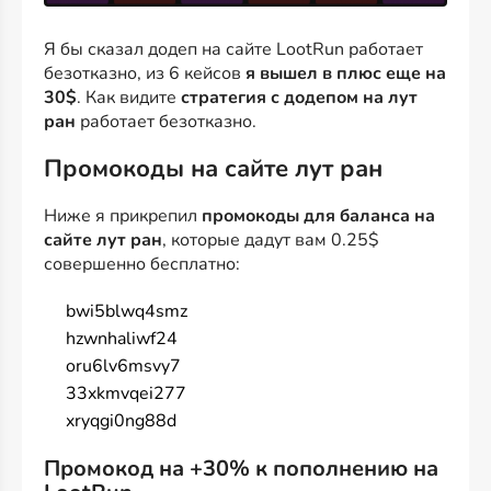
Я бы сказал додеп на сайте LootRun работает
безотказно, из 6 кейсов
я вышел в плюс еще на
30$
. Как видите
стратегия с додепом на лут
ран
работает безотказно.
Промокоды на сайте лут ран
Ниже я прикрепил
промокоды для баланса на
сайте лут ран
, которые дадут вам 0.25$
совершенно бесплатно:
bwi5blwq4smz
hzwnhaliwf24
oru6lv6msvy7
33xkmvqei277
xryqgi0ng88d
Промокод на +30% к пополнению на