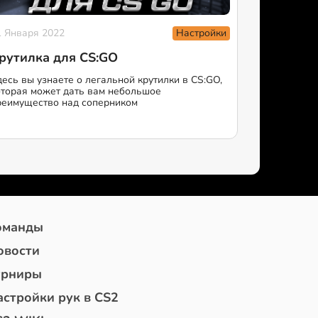
Настройки
1 Января 2022
рутилка для CS:GO
десь вы узнаете о легальной крутилки в CS:GO,
оторая может дать вам небольшое
реимущество над соперником
оманды
овости
урниры
астройки рук в CS2