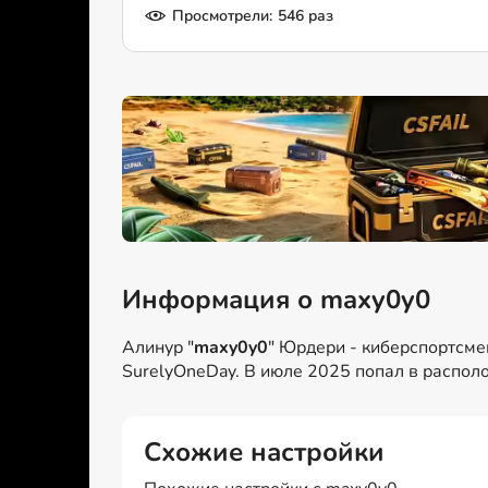
Просмотрели:
546 раз
Информация о maxy0y0
Алинур "
maxy0y0
" Юрдери - киберспортсме
SurelyOneDay. В июле 2025 попал в располо
Схожие настройки