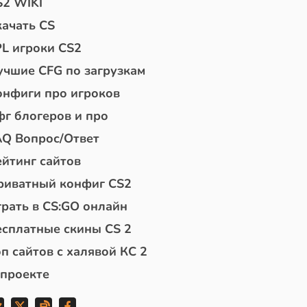
S2 WIKI
качать CS
PL игроки CS2
учшие CFG по загрузкам
онфиги про игроков
фг блогеров и про
AQ Вопрос/Ответ
ейтинг сайтов
риватный конфиг CS2
грать в CS:GO онлайн
есплатные скины CS 2
п сайтов с халявой КС 2
 проекте