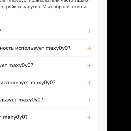
фиг maxy0y0, пользователи часто задают
настройках запуска. Мы собрали ответы
?
ность использует maxy0y0?
ует maxy0y0?
 использует maxy0y0?
льзует maxy0y0?
г maxy0y0?