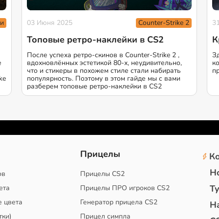
и
Counter-Strike 2
03 Июня 2025
3
Топовые ретро-наклейки в CS2
К
После успеха ретро-скинов в Counter-Strike 2 ,
З
е
вдохновлённых эстетикой 80-х, неудивительно,
к
что и стикеры в похожем стиле стали набирать
п
ke
популярность. Поэтому в этом гайде мы с вами
разберем топовые ретро-наклейки в CS2
2
Прицелы
К
Н
ов
Прицелы CS2
Т
ета
Прицелы ПРО игроков CS2
е цвета
Генератор прицела CS2
Н
тки)
Прицел симпла