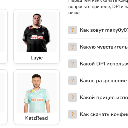
Перед тем как скачать кон
вопросы о прицеле, DPI и 
ниже.
?
Как зовут maxy0y0
?
Какую чувствитель
Layie
?
Какой DPI использ
?
Какое разрешение
?
Какой прицел испо
?
Как скачать конфи
KatzRead