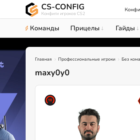
CS-CONFIG
Конфи
Конфиги игроков CS2
Команды
Прицелы
Гайды
Главная
Профессиональные игроки
Без ком
maxy0y0