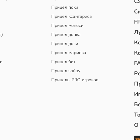
C
Прицел поки
С
Прицел ксантариса
F
Прицел монеси
Л
д)
Прицел донка
К
Прицел доси
К
Прицел мармока
чи
Прицел бит
F
Прицел зайву
Р
Прицелы PRO игроков
П
И
Б
То
О