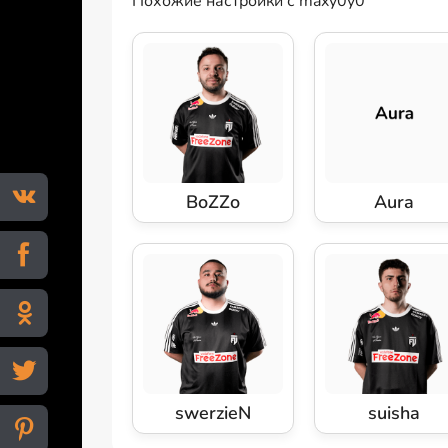
Похожие настройки с maxy0y0
BoZZo
Aura
swerzieN
suisha