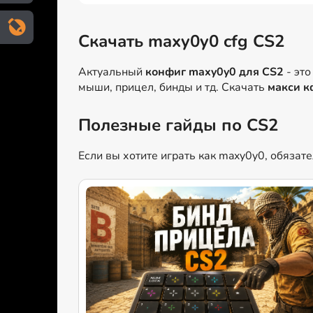
Скачать maxy0y0 cfg CS2
Актуальный
конфиг maxy0y0 для CS2
- это
мыши, прицел, бинды и тд. Скачать
макси к
Полезные гайды по CS2
Если вы хотите играть как maxy0y0, обязат