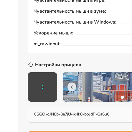
Чувствительность мыши в игре:
Чувствительность мыши в зуме:
Чувствительность мыши в Windows:
Ускорение мыши:
m_rawinput:
Настройки прицела
CSGO-oJN8b-8e7jU-ik4k8-boJdP-Ga6uC