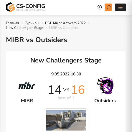
CS-CONFIG
Конфиги игроков CS2
Главная
Турниры
PGL Major Antwerp 2022
New Challengers Stage
MIBR vs Outsiders
MIBR vs Outsiders
New Challengers Stage
9.05.2022 16:30
14
16
VS
best of 1
MIBR
Outsiders