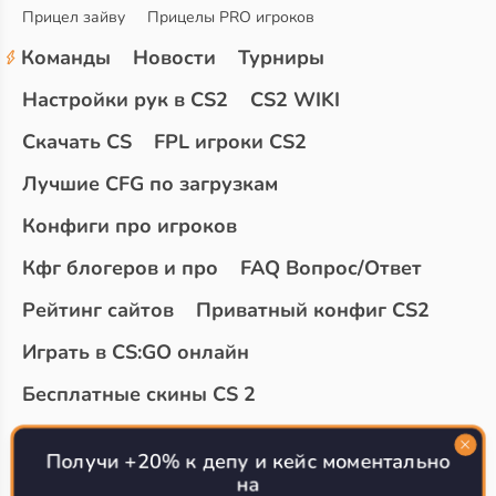
Прицел зайву
Прицелы PRO игроков
Команды
Новости
Турниры
Настройки рук в CS2
CS2 WIKI
Скачать CS
FPL игроки CS2
Лучшие CFG по загрузкам
Конфиги про игроков
Кфг блогеров и про
FAQ Вопрос/Ответ
Рейтинг сайтов
Приватный конфиг CS2
Играть в CS:GO онлайн
Бесплатные скины CS 2
Топ сайтов с халявой КС 2
О проекте
Получи +20% к депу и кейс моментально
на