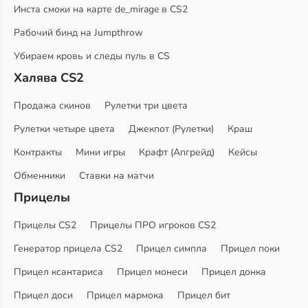
Инста смоки на карте de_mirage в CS2
Рабочий бинд на Jumpthrow
Убираем кровь и следы пуль в CS
Халява CS2
Продажа скинов
Рулетки три цвета
Рулетки четыре цвета
Джекпот (Рулетки)
Краш
Контракты
Мини игры
Крафт (Апгрейд)
Кейсы
Обменники
Ставки на матчи
Прицелы
Прицелы CS2
Прицелы ПРО игроков CS2
Генератор прицела CS2
Прицел симпла
Прицел поки
Прицел ксантариса
Прицел монеси
Прицел донка
Прицел доси
Прицел мармока
Прицел бит