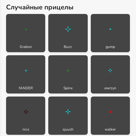
Случайные прицелы
Gration
Buzz
gump
fANDER
Spinx
ewrzyn
nicx
sjuush
walker