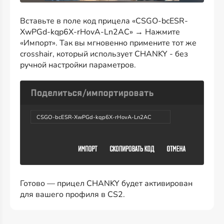
Вставьте в поле код прицела «CSGO-bcESR-
XwPGd-kqp6X-rHovA-Ln2AC» → Нажмите
«Импорт». Так вы мгновенно примените тот же
crosshair, который использует CHANKY - без
ручной настройки параметров.
CSGO-bcESR-XwPGd-kqp6X-rHovA-Ln2AC
Готово — прицел CHANKY будет активирован
для вашего профиля в CS2.