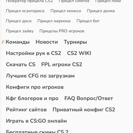
Генератор прицела CS2
Прицел симпла
Прицел поки
Прицел ксантариса
Прицел монеси
Прицел донка
Прицел доси
Прицел мармока
Прицел бит
Прицел зайву
Прицелы PRO игроков
Команды
Новости
Турниры
Настройки рук в CS2
CS2 WIKI
Скачать CS
FPL игроки CS2
Лучшие CFG по загрузкам
Конфиги про игроков
Кфг блогеров и про
FAQ Вопрос/Ответ
Рейтинг сайтов
Приватный конфиг CS2
Играть в CS:GO онлайн
Бесплатные скины CS 2