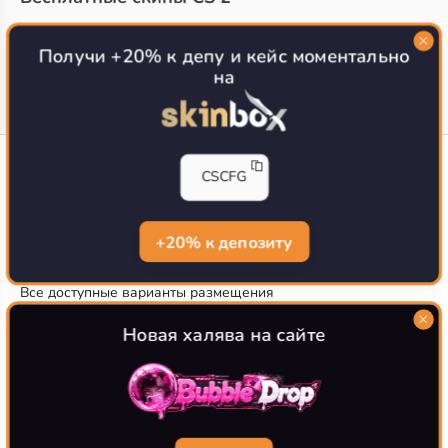
Топ сайтов с халявой КС 2
О проекте
Получи +20% к депу и кейс моментально
на
CS-CONFIG
CSCFG
Конфиги игроков CS2
CS-CONFIG.com © 2020-2026 г.
Политика конфиденциальности
+20% к депозиту
РЕКЛАМА НА САЙТЕ
Все доступные варианты размещения
Согласие на обработку данных
О CS-CONFIG.COM
Новая халява на сайте
CFG pro CS 2 - именно это мы и размещаем на нашем
проекте, иными словами мы предоставляем пользователям
актуальные
конфиги про игроков кс2
. Также вы сможете
самостоятельно поделиться своими настройками с другими
пользователями