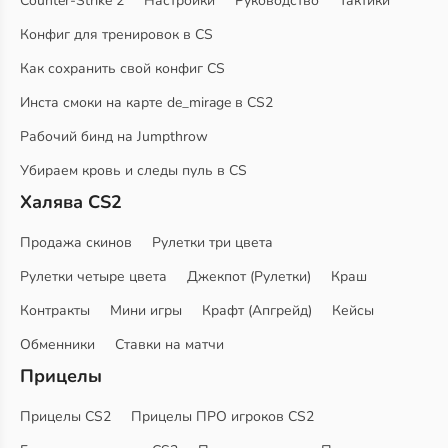
Counter-Strike 2
Настройки
Руководство
Тактики
Конфиг для тренировок в CS
Как сохранить свой конфиг CS
Инста смоки на карте de_mirage в CS2
Рабочий бинд на Jumpthrow
Убираем кровь и следы пуль в CS
Халява CS2
Продажа скинов
Рулетки три цвета
Рулетки четыре цвета
Джекпот (Рулетки)
Краш
Контракты
Мини игры
Крафт (Апгрейд)
Кейсы
Обменники
Ставки на матчи
Прицелы
Прицелы CS2
Прицелы ПРО игроков CS2