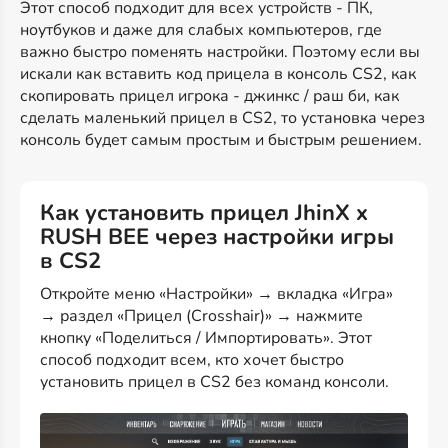
Этот способ подходит для всех устройств - ПК,
ноутбуков и даже для слабых компьютеров, где
важно быстро поменять настройки. Поэтому если вы
искали как вставить код прицела в консоль CS2, как
скопировать прицел игрока - джинкс / раш би, как
сделать маленький прицел в CS2, то установка через
консоль будет самым простым и быстрым решением.
Как установить прицел JhinX x
RUSH BEE через настройки игры
в CS2
Откройте меню «Настройки» → вкладка «Игра»
→ раздел «Прицел (Crosshair)» → нажмите
кнопку «Поделиться / Импортировать». Этот
способ подходит всем, кто хочет быстро
установить прицел в CS2 без команд консоли.