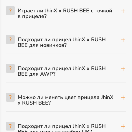
?
Играет ли JhinX x RUSH BEE с точкой
в прицеле?
?
Подходит ли прицел JhinX x RUSH
BEE для новичков?
?
Подходит ли прицел JhinX x RUSH
BEE для AWP?
?
Можно ли менять цвет прицела JhinX
x RUSH BEE?
?
Подходит ли прицел JhinX x RUSH
BEE для игры на слабом ПК?