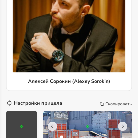
Алексей Сорокин (Alexey Sorokin)
Настройки прицела
Скопировать