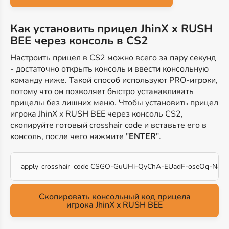
Как установить прицел JhinX x RUSH
BEE через консоль в CS2
Настроить прицел в CS2 можно всего за пару секунд
- достаточно открыть консоль и ввести консольную
команду ниже. Такой способ используют PRO-игроки,
потому что он позволяет быстро устанавливать
прицелы без лишних меню. Чтобы установить прицел
игрока JhinX x RUSH BEE через консоль CS2,
скопируйте готовый crosshair code и вставьте его в
консоль, после чего нажмите "
ENTER
".
apply_crosshair_code CSGO-GuUHi-QyChA-EUadF-oseOq-N4S
Скопировать консольный код прицела
игрока JhinX x RUSH BEE