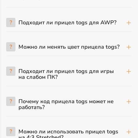
?
Подходит ли прицел togs для AWP?
?
Можно ли менять цвет прицела togs?
?
Подходит ли прицел togs для игры
на слабом ПК?
?
Почему код прицела togs может не
работать?
?
Можно ли использовать прицел togs
на 4:3 Stretched?