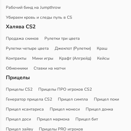
Рабочий бинд на Jumpthrow
Убираем кровь и следы пуль в CS
Халява CS2
Продажа скинов
Рулетки три цвета
Рулетки четыре цвета
Джекпот (Рулетки)
Краш
Контракты
Мини игры
Крафт (Апгрейд)
Кейсы
Обменники
Ставки на матчи
Прицелы
Прицелы CS2
Прицелы ПРО игроков CS2
Генератор прицела CS2
Прицел симпла
Прицел поки
Прицел ксантариса
Прицел монеси
Прицел донка
Прицел доси
Прицел мармока
Прицел бит
Прицел зайву
Прицелы PRO игроков