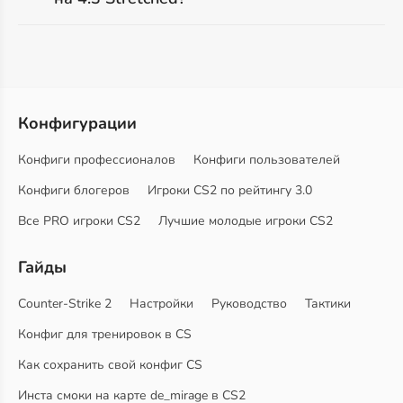
Конфигурации
Конфиги профессионалов
Конфиги пользователей
Конфиги блогеров
Игроки CS2 по рейтингу 3.0
Все PRO игроки CS2
Лучшие молодые игроки CS2
Гайды
Counter-Strike 2
Настройки
Руководство
Тактики
Конфиг для тренировок в CS
Как сохранить свой конфиг CS
Инста смоки на карте de_mirage в CS2