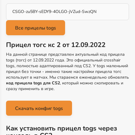
CSGO-zu5BY-sEDY9-4OLGO-jVZud-SwzQN
Прицел тогс кс 2 от 12.09.2022
На данной странице представлен актуальный код прицела
togs (тогс) от 12.09.2022 года. Это официальный crosshair
togs, полностью адаптированный под CS2. У togs маленький
прицел без точки - именно такие настройки прицела тогс
использует в матчах. Мы стараемся еженедельно обновлять
код прицела togs для CS2
, который можно скопировать и
сразу применить в игре.
Скачать конфиг togs
Как установить прицел togs через