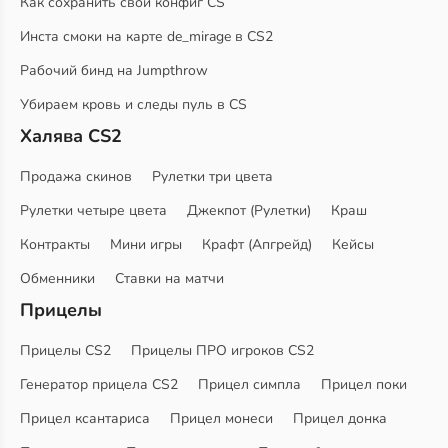
Как сохранить свой конфиг CS
Инста смоки на карте de_mirage в CS2
Рабочий бинд на Jumpthrow
Убираем кровь и следы пуль в CS
Халява CS2
Продажа скинов
Рулетки три цвета
Рулетки четыре цвета
Джекпот (Рулетки)
Краш
Контракты
Мини игры
Крафт (Апгрейд)
Кейсы
Обменники
Ставки на матчи
Прицелы
Прицелы CS2
Прицелы ПРО игроков CS2
Генератор прицела CS2
Прицел симпла
Прицел поки
Прицел ксантариса
Прицел монеси
Прицел донка