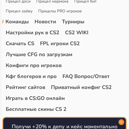
Прицел доси
Прицел мармока
Прицел бит
Прицел зайву
Прицелы PRO игроков
Команды
Новости
Турниры
Настройки рук в CS2
CS2 WIKI
Скачать CS
FPL игроки CS2
Лучшие CFG по загрузкам
Конфиги про игроков
Кфг блогеров и про
FAQ Вопрос/Ответ
Рейтинг сайтов
Приватный конфиг CS2
Играть в CS:GO онлайн
Бесплатные скины CS 2
Топ сайтов с халявой КС 2
О проекте
Получи +20% к депу и кейс моментально