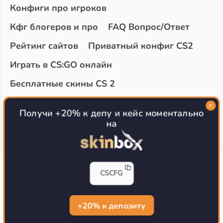
Конфиги про игроков
Кфг блогеров и про
FAQ Вопрос/Ответ
Рейтинг сайтов
Приватный конфиг CS2
Играть в CS:GO онлайн
Бесплатные скины CS 2
Топ сайтов с халявой КС 2
О проекте
Получи +20% к депу и кейс моментально
на
CS-CONFIG
CSCFG
Конфиги игроков CS2
CS-CONFIG.com © 2020-2026 г.
Политика конфиденциальности
+20% к депозиту
РЕКЛАМА НА САЙТЕ