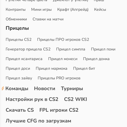
Контракты
Мини игры
Крафт (Апгрейд)
Кейсы
Обменники
Ставки на матчи
Прицелы
Прицелы CS2
Прицелы ПРО игроков CS2
Генератор прицела CS2
Прицел симпла
Прицел поки
Прицел ксантариса
Прицел монеси
Прицел донка
Прицел доси
Прицел мармока
Прицел бит
Прицел зайву
Прицелы PRO игроков
Команды
Новости
Турниры
Настройки рук в CS2
CS2 WIKI
Скачать CS
FPL игроки CS2
Лучшие CFG по загрузкам