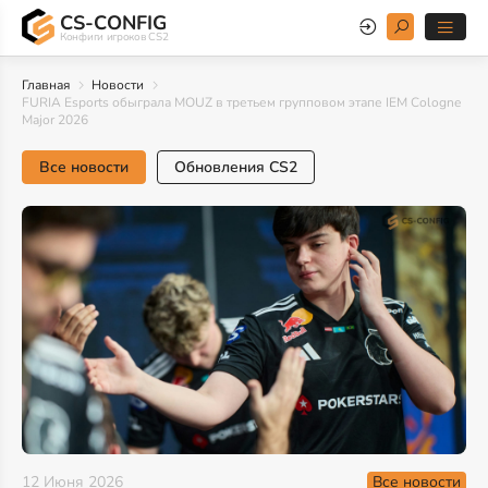
CS-CONFIG
Конфиги игроков CS2
Главная
Новости
FURIA Esports обыграла MOUZ в третьем групповом этапе IEM Cologne
Major 2026
Все новости
Обновления CS2
Все новости
12 Июня 2026