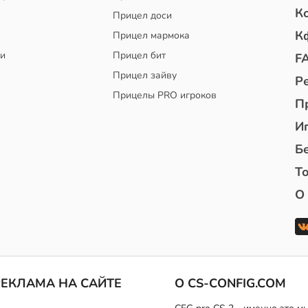
К
Прицел доси
К
Прицел мармока
чи
Прицел бит
F
Прицел зайву
Р
Прицелы PRO игроков
П
И
Б
То
О
РЕКЛАМА НА САЙТЕ
О CS-CONFIG.COM