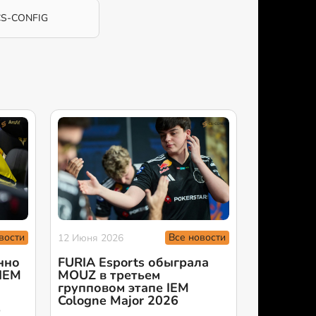
CS-CONFIG
вости
Все новости
12 Июня 2026
нно
FURIA Esports обыграла
 IEM
MOUZ в третьем
групповом этапе IEM
Cologne Major 2026
о