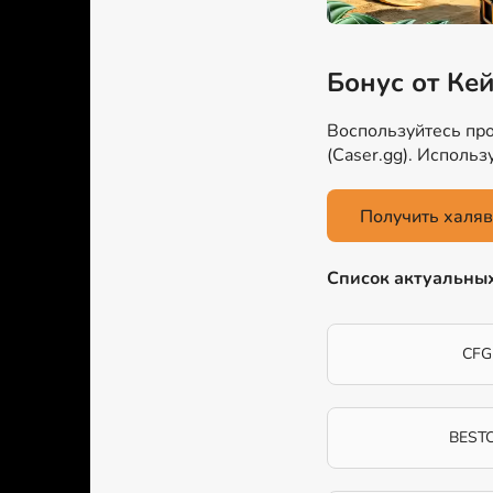
Бонус от Ке
Воспользуйтесь про
(Caser.gg). Исполь
Получить халяв
Список актуальны
CFG
BEST