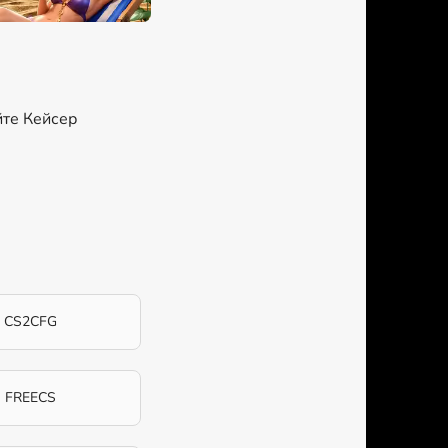
йте Кейсер
CS2CFG
FREECS