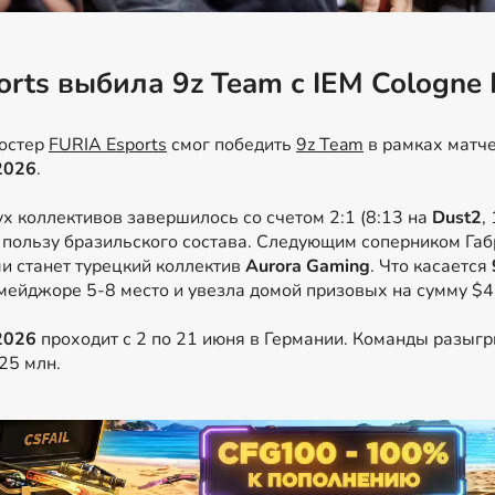
orts выбила 9z Team с IEM Cologne 
остер
FURIA Esports
смог победить
9z Team
в рамках матч
2026
.
х коллективов завершилось со счетом 2:1 (8:13 на
Dust2
,
в пользу бразильского состава. Следующим соперником Габ
и станет турецкий коллектив
Aurora Gaming
. Что касается
мейджоре 5-8 место и увезла домой призовых на сумму $4
2026
проходит с 2 по 21 июня в Германии. Команды разыг
25 млн.