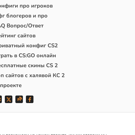
онфиги про игроков
фг блогеров и про
AQ Вопрос/Ответ
ейтинг сайтов
риватный конфиг CS2
грать в CS:GO онлайн
есплатные скины CS 2
п сайтов с халявой КС 2
 проекте