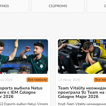
TINGS
CS2PROMO
Все новости
Все но
ня 2026
13 Июня 2026
sports выбила Natus
Team Vitality неожида
ere с IEM Cologne
проиграла 9z Team на
r 2026
Cologne Major 2026
G2 Esports выбил Natus Vincere
Клуб Team Vitality неожиданн