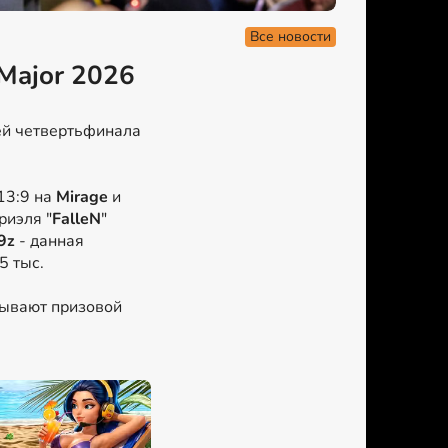
Все новости
Major 2026
ей четвертьфинала
 13:9 на
Mirage
и
риэля "
FalleN
"
9z
- данная
5 тыс.
рывают призовой