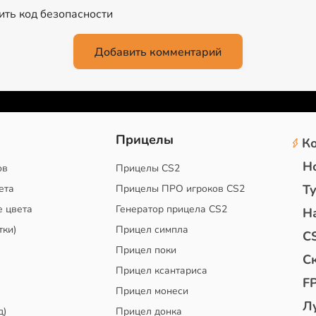
2
Прицелы
К
Н
ов
Прицелы CS2
Т
ета
Прицелы ПРО игроков CS2
е цвета
Генератор прицела CS2
Н
тки)
Прицел симпла
C
Прицел поки
С
Прицел ксантариса
F
Прицел монеси
Л
д)
Прицел донка