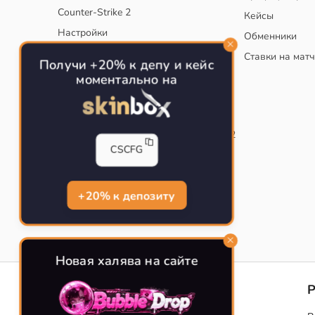
Counter-Strike 2
Кейсы
Настройки
Обменники
Руководство
Ставки на мат
Получи +20% к депу и кейс
Тактики
моментально на
Конфиг для тренировок в CS
Как сохранить свой конфиг CS
Инста смоки на карте de_mirage в CS2
CSCFG
Рабочий бинд на Jumpthrow
Убираем кровь и следы пуль в CS
+20% к депозиту
Новая халява на сайте
CS-CONFIG
Конфиги игроков CS2