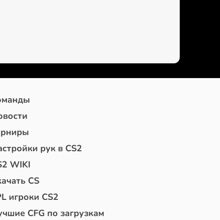
оманды
овости
урниры
астройки рук в CS2
S2 WIKI
качать CS
PL игроки CS2
учшие CFG по загрузкам