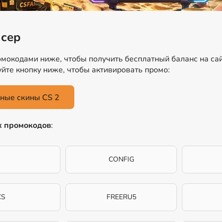
йсер
мокодами ниже, чтобы получить бесплатный баланс на са
зуйте кнопку ниже, чтобы активировать промо:
ные скины CS 2
х промокодов
:
CONFIG
CS
FREERU5