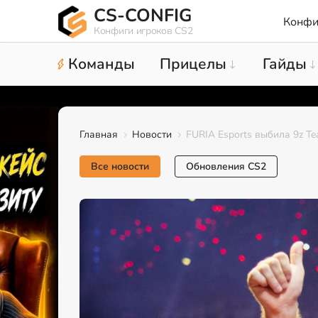
CS-CONFIG
Конфи
Конфиги игроков CS2
Команды
Прицелы
Гайды
Главная
Новости
FURIA Esports выбила 9z Te
Все новости
Обновления CS2