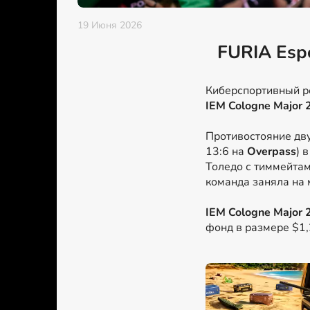
19 Июня 2026
FURIA Esp
Киберспортивный р
IEM Cologne Major 
Противостояние дву
13:6 на
Overpass
) 
Толедо с тиммейтам
команда заняла на 
IEM Cologne Major 
фонд в размере $1,