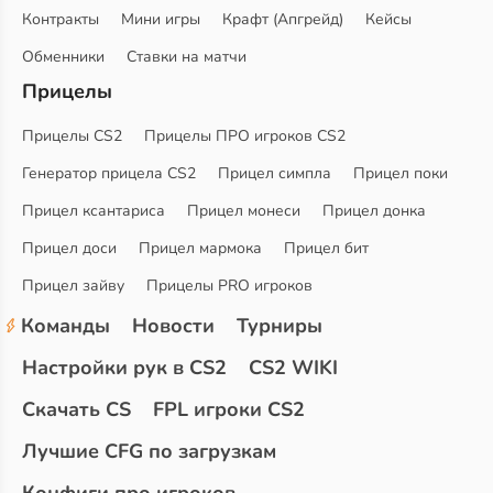
Контракты
Мини игры
Крафт (Апгрейд)
Кейсы
Обменники
Ставки на матчи
Прицелы
Прицелы CS2
Прицелы ПРО игроков CS2
Генератор прицела CS2
Прицел симпла
Прицел поки
Прицел ксантариса
Прицел монеси
Прицел донка
Прицел доси
Прицел мармока
Прицел бит
Прицел зайву
Прицелы PRO игроков
Команды
Новости
Турниры
Настройки рук в CS2
CS2 WIKI
Скачать CS
FPL игроки CS2
Лучшие CFG по загрузкам