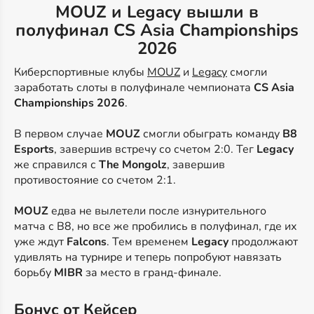
MOUZ и Legacy вышли в
полуфинал CS Asia Championships
2026
Киберспортивные клубы
MOUZ
и
Legacy
смогли
заработать слоты в полуфинале чемпионата
CS Asia
Championships 2026
.
В первом случае
MOUZ
смогли обыграть команду
B8
Esports
, завершив встречу со счетом 2:0. Тег
Legacy
же справился с
The Mongolz
, завершив
противостояние со счетом 2:1.
MOUZ
едва не вылетели после изнурительного
матча с B8, но все же пробились в полуфинал, где их
уже ждут
Falcons
. Тем временем
Legacy
продолжают
удивлять на турнире и теперь попробуют навязать
борьбу
MIBR
за место в гранд-финале.
Бонус от Кейсер