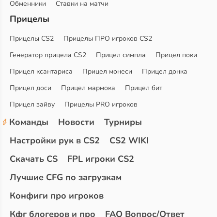
Обменники
Ставки на матчи
Прицелы
Прицелы CS2
Прицелы ПРО игроков CS2
Генератор прицела CS2
Прицел симпла
Прицел поки
Прицел ксантариса
Прицел монеси
Прицел донка
Прицел доси
Прицел мармока
Прицел бит
Прицел зайву
Прицелы PRO игроков
Команды
Новости
Турниры
Настройки рук в CS2
CS2 WIKI
Скачать CS
FPL игроки CS2
Лучшие CFG по загрузкам
Конфиги про игроков
Кфг блогеров и про
FAQ Вопрос/Ответ