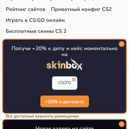
Рейтинг сайтов
Приватный конфиг CS2
Играть в CS:GO онлайн
Бесплатные скины CS 2
Топ сайтов с халявой КС 2
О проекте
Получи +20% к депу и кейс моментально
на
CS-CONFIG
CSCFG
Конфиги игроков CS2
CS-CONFIG.com © 2020-2026 г.
Политика конфиденциальности
+20% к депозиту
РЕКЛАМА НА САЙТЕ
Все доступные варианты размещения
Согласие на обработку данных
О CS-CONFIG.COM
Новая халява на сайте