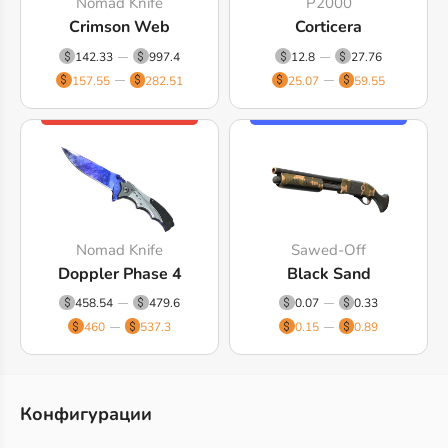
Nomad Knife
P2000
Crimson Web
Corticera
142.33
997.4
12.8
27.76
157.55
282.51
25.07
59.55
Nomad Knife
Sawed-Off
Doppler Phase 4
Black Sand
458.54
479.6
0.07
0.33
460
537.3
0.15
0.89
Конфигурации