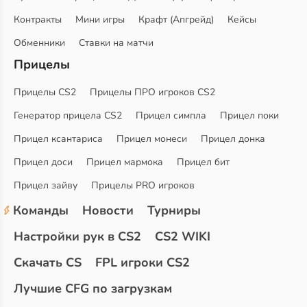
Контракты
Мини игры
Крафт (Апгрейд)
Кейсы
Обменники
Ставки на матчи
Прицелы
Прицелы CS2
Прицелы ПРО игроков CS2
Генератор прицела CS2
Прицел симпла
Прицел поки
Прицел ксантариса
Прицел монеси
Прицел донка
Прицел доси
Прицел мармока
Прицел бит
Прицел зайву
Прицелы PRO игроков
Команды
Новости
Турниры
Настройки рук в CS2
CS2 WIKI
Скачать CS
FPL игроки CS2
Лучшие CFG по загрузкам