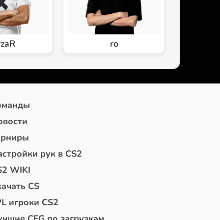
yzaR
ro
оманды
овости
урниры
астройки рук в CS2
S2 WIKI
качать CS
PL игроки CS2
учшие CFG по загрузкам