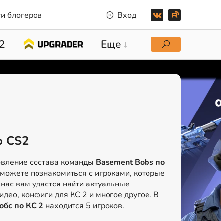
и блогеров
Вход
2
Еще
о CS2
овление состава команды
Basement Bobs по
сможете познакомиться с игроками, которые
 нас вам удастся найти актуальные
идео, конфиги для КС 2 и многое другое. В
обс по КС 2
находится 5 игроков.