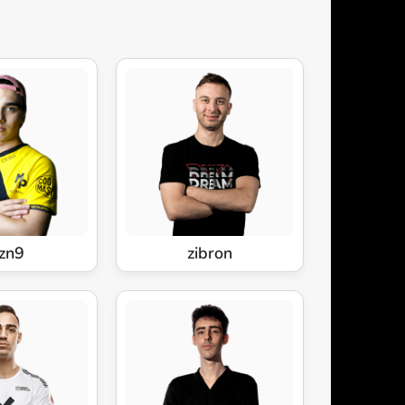
zn9
zibron