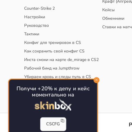
Крафт (Апгрей
Counter-Strike 2
Кейсы
Настройки
Обменники
Руководство
Ставки на мат
Тактики
Конфиг для тренировок в CS
Как сохранить свой конфиг CS
Инста смоки на карте de_mirage в CS2
Рабочий бинд на Jumpthrow
Убираем кровь и следы пуль в CS
Получи +20% к депу и кейс
моментально на
CS-CONFIG
CSCFG
Конфиги игроков CS2