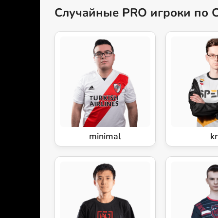
Случайные PRO игроки по 
minimal
kr