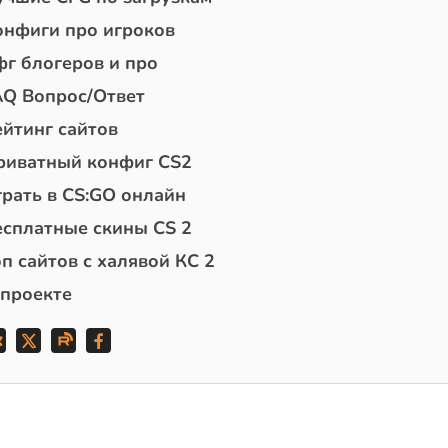
онфиги про игроков
фг блогеров и про
AQ Вопрос/Ответ
ейтинг сайтов
риватный конфиг CS2
грать в CS:GO онлайн
есплатные скины CS 2
п сайтов с халявой КС 2
 проекте