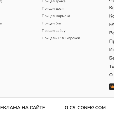
д)
Прицел донка
К
Прицел доси
К
Прицел мармока
чи
Прицел бит
F
Прицел зайву
Р
Прицелы PRO игроков
П
И
Б
То
О
РЕКЛАМА НА САЙТЕ
О CS-CONFIG.COM