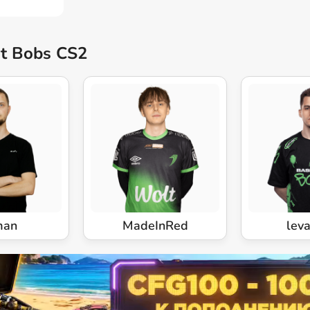
t Bobs CS2
man
MadeInRed
leva