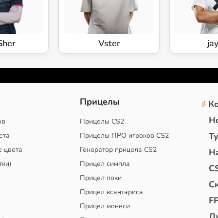
Sher
Vster
ja
2
Прицелы
К
Н
ов
Прицелы CS2
Т
ета
Прицелы ПРО игроков CS2
е цвета
Генератор прицела CS2
Н
тки)
Прицел симпла
C
Прицел поки
С
Прицел ксантариса
F
Прицел монеси
Л