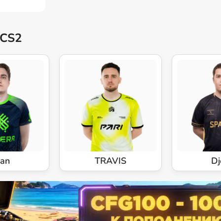
 CS2
1an
TRAVIS
Dj