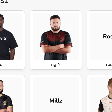
CS2
ed
ngiN
ros