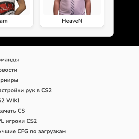
oam
HeaveN
оманды
овости
урниры
астройки рук в CS2
S2 WIKI
качать CS
PL игроки CS2
учшие CFG по загрузкам