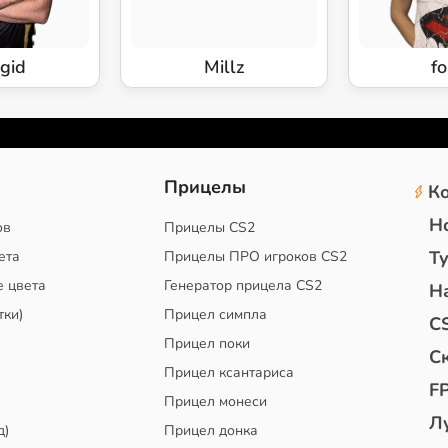
gid
Millz
f
2
Прицелы
К
Н
ов
Прицелы CS2
Т
ета
Прицелы ПРО игроков CS2
е цвета
Генератор прицела CS2
Н
тки)
Прицел симпла
C
Прицел поки
С
Прицел ксантариса
F
Прицел монеси
Л
д)
Прицел донка