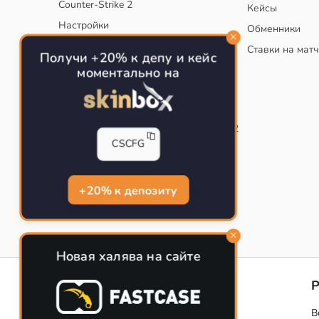
Counter-Strike 2
Кейсы
Настройки
Обменники
Руководство
Ставки на мат
Получи +20% к депу и кейс
Тактики
моментально на
Конфиг для тренировок в CS
Как сохранить свой конфиг CS
Инста смоки на карте de_mirage в CS2
CSCFG
Рабочий бинд на Jumpthrow
Убираем кровь и следы пуль в CS
+20% к депозиту
Новая халява на сайте
CS-CONFIG
Конфиги игроков CS2
В