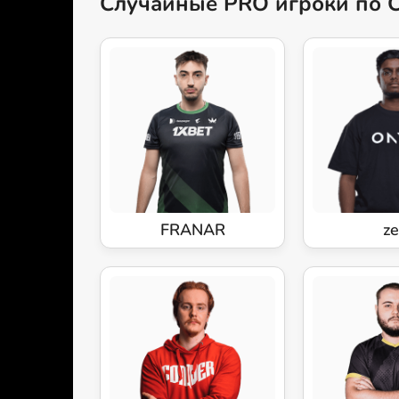
Случайные PRO игроки по 
FRANAR
z