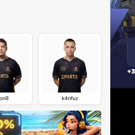
on8
k4nfuz