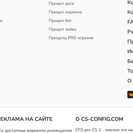
К
Прицел доси
К
Прицел мармока
чи
Прицел бит
F
Прицел зайву
Р
Прицелы PRO игроков
П
И
Б
То
О
РЕКЛАМА НА САЙТЕ
О CS-CONFIG.COM
CFG pro CS 2 - именно это 
се доступные варианты размещения