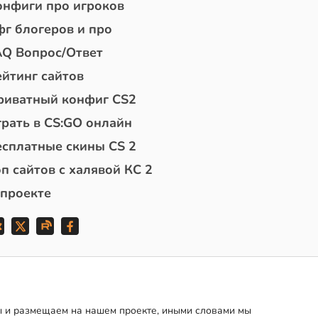
онфиги про игроков
фг блогеров и про
AQ Вопрос/Ответ
ейтинг сайтов
риватный конфиг CS2
грать в CS:GO онлайн
есплатные скины CS 2
п сайтов с халявой КС 2
 проекте
мы и размещаем на нашем проекте, иными словами мы