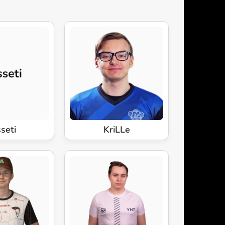
seti
KriLLe