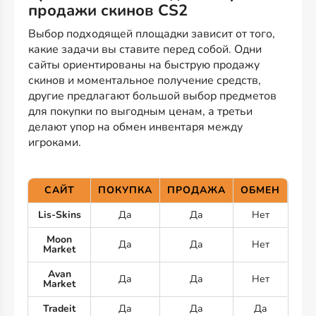
продажи скинов CS2
Выбор подходящей площадки зависит от того,
какие задачи вы ставите перед собой. Одни
сайты ориентированы на быструю продажу
скинов и моментальное получение средств,
другие предлагают большой выбор предметов
для покупки по выгодным ценам, а третьи
делают упор на обмен инвентаря между
игроками.
САЙТ
ПОКУПКА
ПРОДАЖА
ОБМЕН
Lis-Skins
Да
Да
Нет
Moon
Да
Да
Нет
Market
Avan
Да
Да
Нет
Market
Tradeit
Да
Да
Да