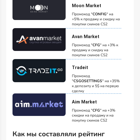
Moon Market
Промокод "
CONFIG
" на
+5% к продажу и скидку на
покупки скинов CS2
Avan Market
Промокод "
CFG
" на +3% к
продажу и скидку на
покупки скинов CS2
Tradeit
Промокод
"
CSGOSETTINGS
" на +35%
к депозиту и 5$ на первую
сделку
Aim Market
Промокод "
CFG
" на +3%
скидки на продажу и на
покупку скинов CS2
Как мы составляли рейтинг