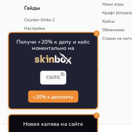
Мини игры
Гайды
Крафт (Апгрей
Counter-Strike 2
Кейсы
Настройки
Обменники
Руководство
Ставки на мат
Получи +20% к депу и кейс
Тактики
моментально на
Конфиг для тренировок в CS
Как сохранить свой конфиг CS
Инста смоки на карте de_mirage в CS2
CSCFG
Рабочий бинд на Jumpthrow
Убираем кровь и следы пуль в CS
+20% к депозиту
Новая халява на сайте