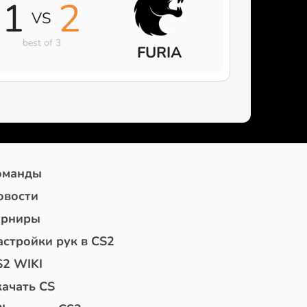
1
2
VS
best of 3
FURIA
оманды
овости
урниры
астройки рук в CS2
S2 WIKI
качать CS