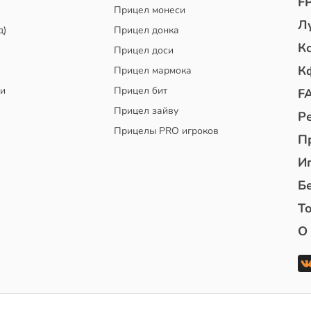
F
Прицел монеси
Л
д)
Прицел донка
К
Прицел доси
К
Прицел мармока
чи
Прицел бит
F
Прицел зайву
Р
Прицелы PRO игроков
П
И
Б
То
О