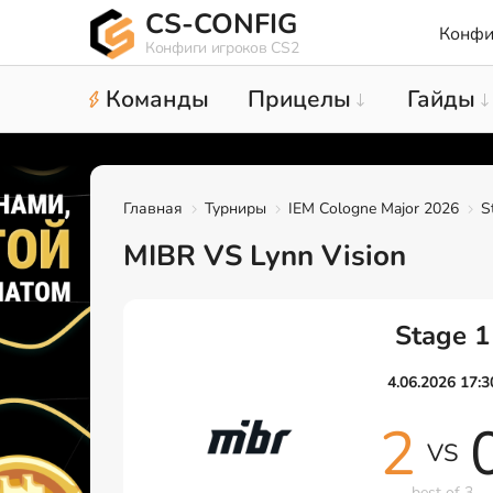
CS-CONFIG
Конфи
Конфиги игроков CS2
Команды
Прицелы
Гайды
Главная
Турниры
IEM Cologne Major 2026
S
MIBR VS Lynn Vision
Stage 1
4.06.2026 17:3
2
VS
best of 3