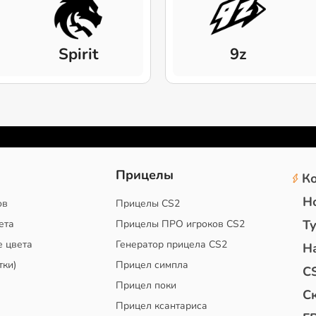
Spirit
9z
2
Прицелы
К
Н
ов
Прицелы CS2
Т
ета
Прицелы ПРО игроков CS2
е цвета
Генератор прицела CS2
Н
тки)
Прицел симпла
C
Прицел поки
С
Прицел ксантариса