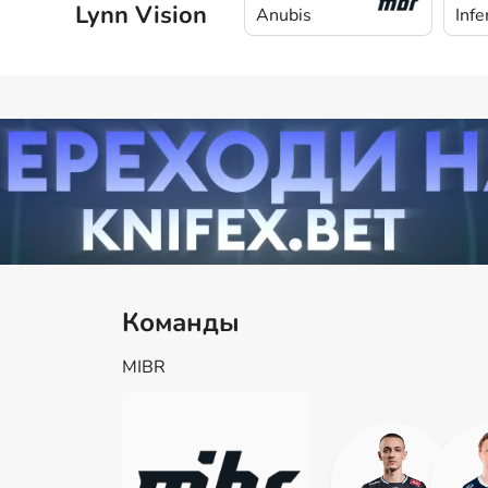
Lynn Vision
Anubis
Infe
Команды
MIBR