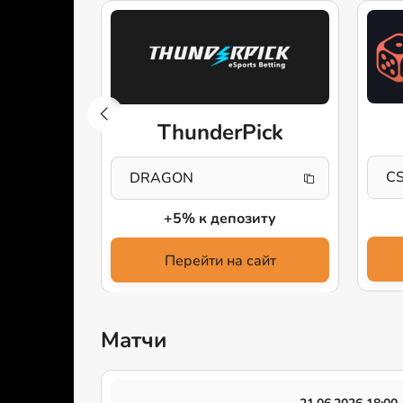
ive
ThunderPick
C
DRAGON
ки
+5% к депозиту
айт
Перейти на сайт
Матчи