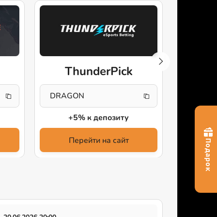
CS
ThunderPick
CSGOS
DRAGON
+5% к депозиту
Пе
Перейти на сайт