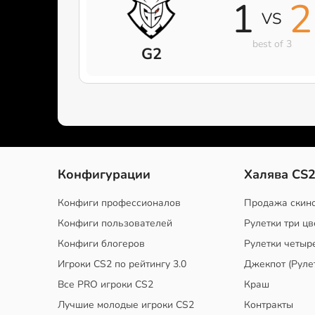
1
2
VS
best of 3
G2
Конфигурации
Халява CS
Конфиги профессионалов
Продажа скин
Конфиги пользователей
Рулетки три цв
Конфиги блогеров
Рулетки четыр
Игроки CS2 по рейтингу 3.0
Джекпот (Руле
Все PRO игроки CS2
Краш
Лучшие молодые игроки CS2
Контракты