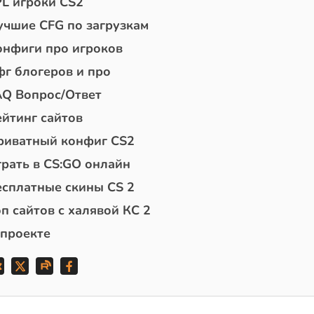
PL игроки CS2
учшие CFG по загрузкам
онфиги про игроков
фг блогеров и про
AQ Вопрос/Ответ
ейтинг сайтов
риватный конфиг CS2
грать в CS:GO онлайн
есплатные скины CS 2
п сайтов с халявой КС 2
 проекте