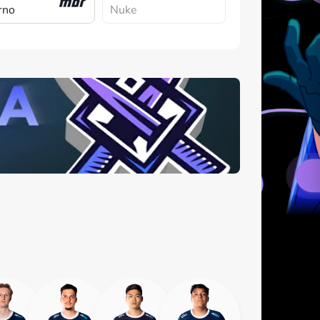
rno
Nuke