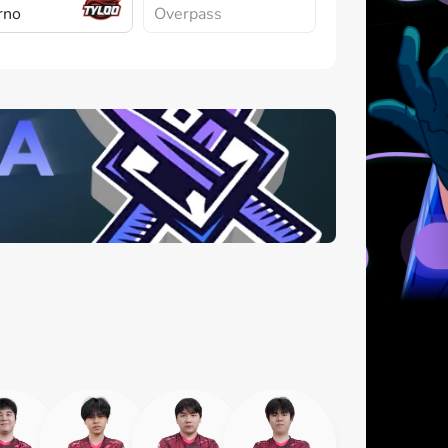
rno
Overpass