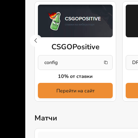
gon
CSGOPositive
config
D
й
10% от ставки
айт
Перейти на сайт
Матчи