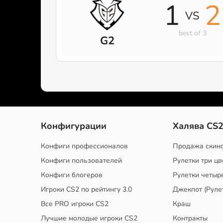
1
2
VS
best of 3
G2
Конфигурации
Халява CS
Конфиги профессионалов
Продажа скин
Конфиги пользователей
Рулетки три цв
Конфиги блогеров
Рулетки четыр
Игроки CS2 по рейтингу 3.0
Джекпот (Руле
Все PRO игроки CS2
Краш
Лучшие молодые игроки CS2
Контракты