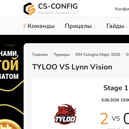
CS-CONFIG
Конфи
Конфиги игроков CS2
Команды
Прицелы
Гайды
Главная
Турниры
IEM Cologne Major 2026
S
TYLOO VS Lynn Vision
Stage 1
5.06.2026 15:0
2
VS
best of 3