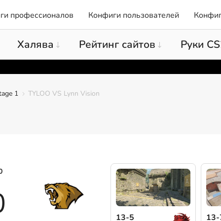
ги профессионалов
Конфиги пользователей
Конфиг
Халява
Рейтинг сайтов
Руки CS
tage 1
TYLOO VS Lynn Vision
0
0
13-5
13-