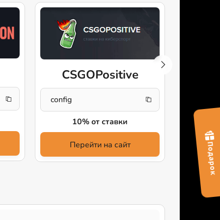
CSGOPositive
Th
config
DRAGO
10% от ставки
+5
Перейти на сайт
Пе