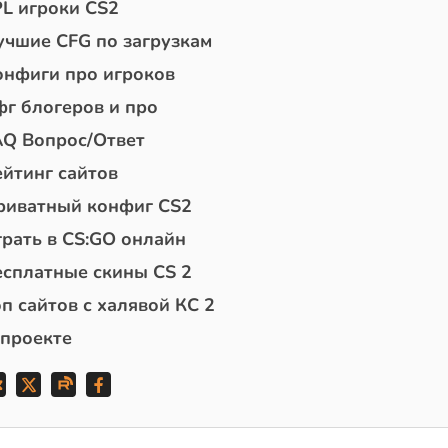
PL игроки CS2
учшие CFG по загрузкам
онфиги про игроков
фг блогеров и про
AQ Вопрос/Ответ
ейтинг сайтов
риватный конфиг CS2
грать в CS:GO онлайн
есплатные скины CS 2
п сайтов с халявой КС 2
 проекте