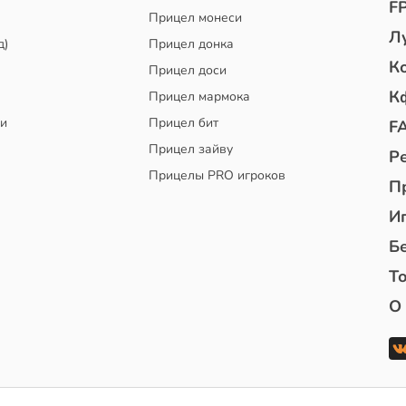
F
Прицел монеси
Л
д)
Прицел донка
К
Прицел доси
К
Прицел мармока
чи
Прицел бит
F
Прицел зайву
Р
Прицелы PRO игроков
П
И
Б
То
О