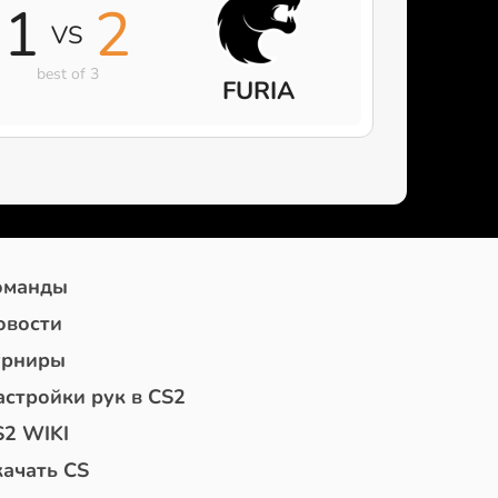
1
2
VS
best of 3
FURIA
оманды
овости
урниры
астройки рук в CS2
S2 WIKI
качать CS