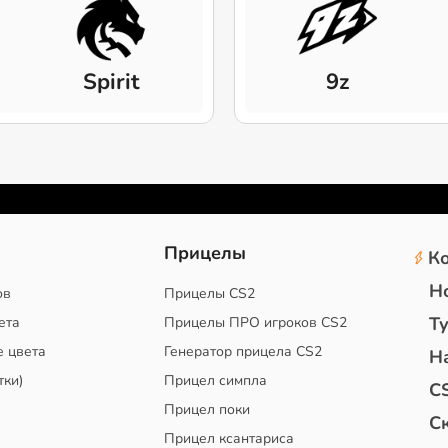
Spirit
9z
2
Прицелы
К
Н
ов
Прицелы CS2
Т
ета
Прицелы ПРО игроков CS2
е цвета
Генератор прицела CS2
Н
тки)
Прицел симпла
C
Прицел поки
С
Прицел ксантариса