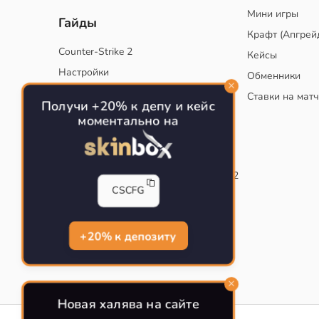
Мини игры
Гайды
Крафт (Апгрей
Counter-Strike 2
Кейсы
Настройки
Обменники
Руководство
Ставки на мат
Получи +20% к депу и кейс
Тактики
моментально на
Конфиг для тренировок в CS
Как сохранить свой конфиг CS
Инста смоки на карте de_mirage в CS2
CSCFG
Рабочий бинд на Jumpthrow
Убираем кровь и следы пуль в CS
+20% к депозиту
Новая халява на сайте