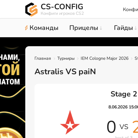
CS-CONFIG
Конфи
Конфиги игроков CS2
Команды
Прицелы
Гайды
Главная
Турниры
IEM Cologne Major 2026
S
Astralis VS paiN
Stage 2
8.06.2026 15:0
0
VS
best of 3