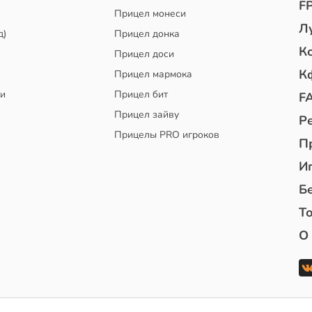
F
Прицел монеси
Л
д)
Прицел донка
К
Прицел доси
К
Прицел мармока
чи
Прицел бит
F
Прицел зайву
Р
Прицелы PRO игроков
П
И
Б
То
О