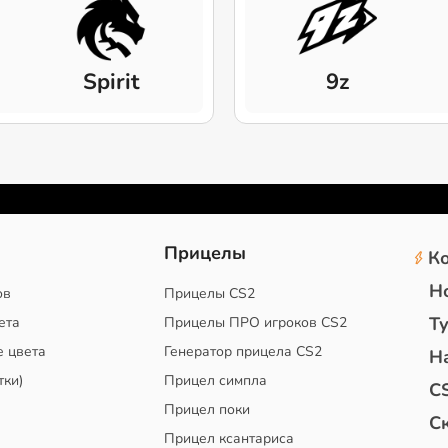
Spirit
9z
2
Прицелы
К
Н
ов
Прицелы CS2
Т
ета
Прицелы ПРО игроков CS2
е цвета
Генератор прицела CS2
Н
тки)
Прицел симпла
C
Прицел поки
С
Прицел ксантариса