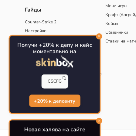
Мини игры
Гайды
Крафт (Апгрей
Counter-Strike 2
Кейсы
Настройки
Обменники
Руководство
Ставки на мат
Получи +20% к депу и кейс
Тактики
моментально на
Конфиг для тренировок в CS
Как сохранить свой конфиг CS
Инста смоки на карте de_mirage в CS2
CSCFG
Рабочий бинд на Jumpthrow
Убираем кровь и следы пуль в CS
+20% к депозиту
Новая халява на сайте