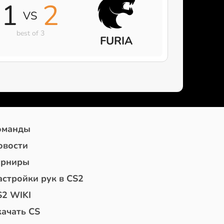
1
2
VS
best of 3
FURIA
оманды
овости
урниры
астройки рук в CS2
S2 WIKI
качать CS