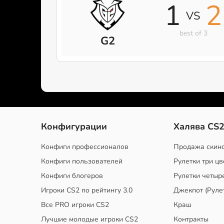
1
2
VS
best of 3
G2
Конфигурации
Халява CS
Конфиги профессионалов
Продажа скин
Конфиги пользователей
Рулетки три цв
Конфиги блогеров
Рулетки четыр
Игроки CS2 по рейтингу 3.0
Джекпот (Руле
Все PRO игроки CS2
Краш
Лучшие молодые игроки CS2
Контракты