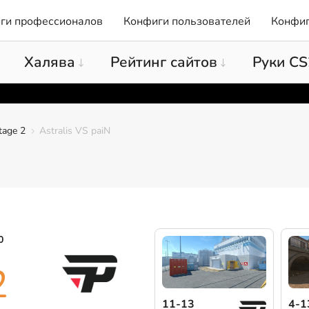
ги профессионалов
Конфиги пользователей
Конфиг
Халява
Рейтинг сайтов
Руки CS
tage 2
Astralis VS paiN
0
2
11-13
4-1