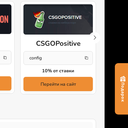
CSGOPositive
Th
config
DRAGO
10% от ставки
+5
Перейти на сайт
Пе