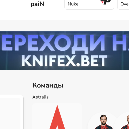
paiN
Nuke
Ove
Команды
Astralis