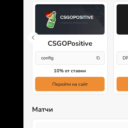
gon
CSGOPositive
config
D
й
10% от ставки
айт
Перейти на сайт
Матчи