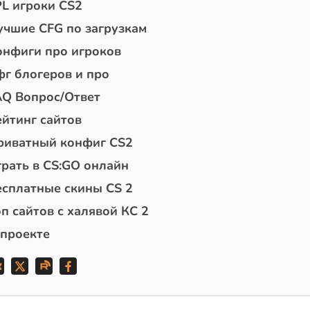
PL игроки CS2
учшие CFG по загрузкам
онфиги про игроков
фг блогеров и про
AQ Вопрос/Ответ
ейтинг сайтов
риватный конфиг CS2
грать в CS:GO онлайн
есплатные скины CS 2
п сайтов с халявой КС 2
 проекте