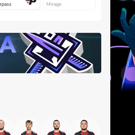
rpass
Mirage