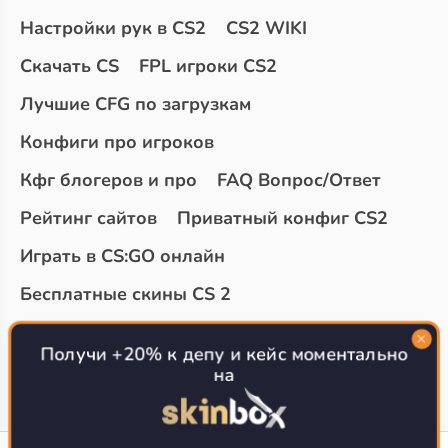
Настройки рук в CS2
CS2 WIKI
Скачать CS
FPL игроки CS2
Лучшие CFG по загрузкам
Конфиги про игроков
Кфг блогеров и про
FAQ Вопрос/Ответ
Рейтинг сайтов
Приватный конфиг CS2
Играть в CS:GO онлайн
Бесплатные скины CS 2
Топ сайтов с халявой КС 2
О проекте
Получи +20% к депу и кейс моментально
на