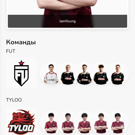
JamYoung
Команды
FUT
TYLOO