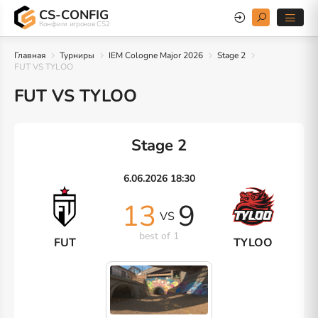
CS-CONFIG
Конфиги игроков CS2
Главная
Турниры
IEM Cologne Major 2026
Stage 2
FUT VS TYLOO
FUT VS TYLOO
Stage 2
6.06.2026 18:30
13
9
VS
best of 1
FUT
TYLOO