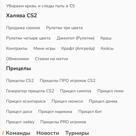
Убираем кровь и следы пуль в CS
Халява CS2
Продажа скинов
Рулетки три цвета
Рулетки четыре цвета
Джекпот (Рулетки)
Краш
Контракты
Мини игры
Крафт (Апгрейд)
Кейсы
Обменники
Ставки на матчи
Прицелы
Прицелы CS2
Прицелы ПРО игроков CS2
Генератор прицела CS2
Прицел симпла
Прицел поки
Прицел ксантариса
Прицел монеси
Прицел донка
Прицел доси
Прицел мармока
Прицел бит
Прицел зайву
Прицелы PRO игроков
Команды
Новости
Турниры