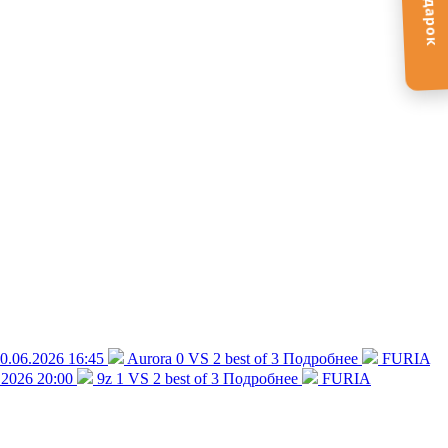
0.06.2026 16:45
Aurora
0
VS
2
best of 3
Подробнее
FURIA
.2026 20:00
9z
1
VS
2
best of 3
Подробнее
FURIA