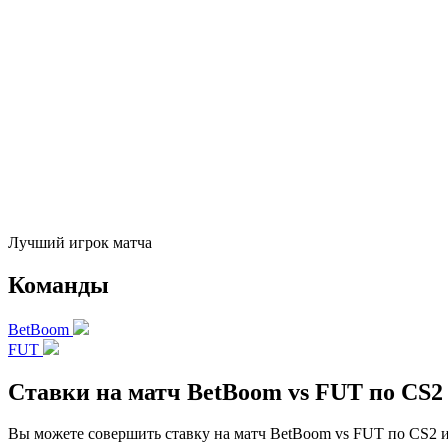
Лучший игрок матча
Команды
BetBoom
FUT
Ставки на матч BetBoom vs FUT по CS2
Вы можете совершить ставку на матч BetBoom vs FUT по CS2 