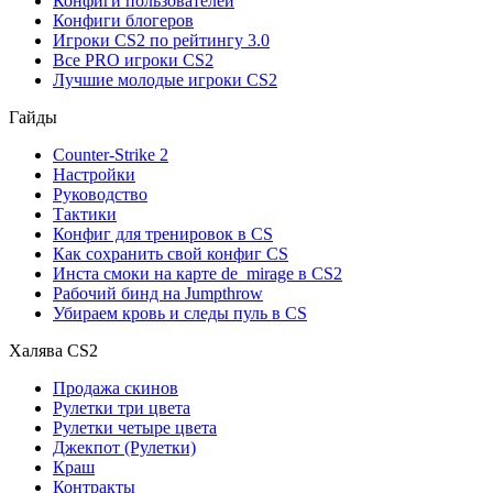
Конфиги пользователей
Конфиги блогеров
Игроки CS2 по рейтингу 3.0
Все PRO игроки CS2
Лучшие молодые игроки CS2
Гайды
Counter-Strike 2
Настройки
Руководство
Тактики
Конфиг для тренировок в CS
Как сохранить свой конфиг CS
Инста смоки на карте de_mirage в CS2
Рабочий бинд на Jumpthrow
Убираем кровь и следы пуль в CS
Халява CS2
Продажа скинов
Рулетки три цвета
Рулетки четыре цвета
Джекпот (Рулетки)
Краш
Контракты