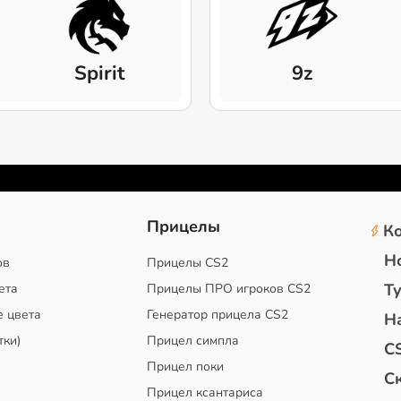
Spirit
9z
2
Прицелы
К
Н
ов
Прицелы CS2
Т
ета
Прицелы ПРО игроков CS2
е цвета
Генератор прицела CS2
Н
тки)
Прицел симпла
C
Прицел поки
С
Прицел ксантариса