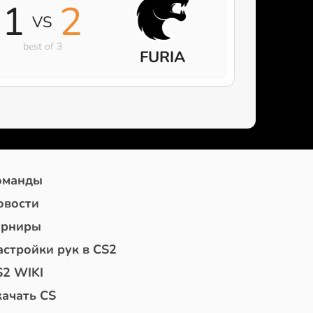
1
2
VS
best of 3
FURIA
оманды
овости
урниры
астройки рук в CS2
S2 WIKI
качать CS