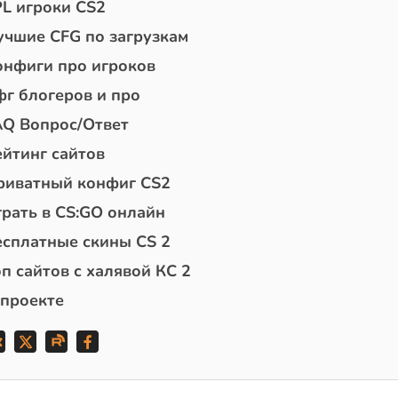
PL игроки CS2
учшие CFG по загрузкам
онфиги про игроков
фг блогеров и про
AQ Вопрос/Ответ
ейтинг сайтов
риватный конфиг CS2
грать в CS:GO онлайн
есплатные скины CS 2
п сайтов с халявой КС 2
 проекте