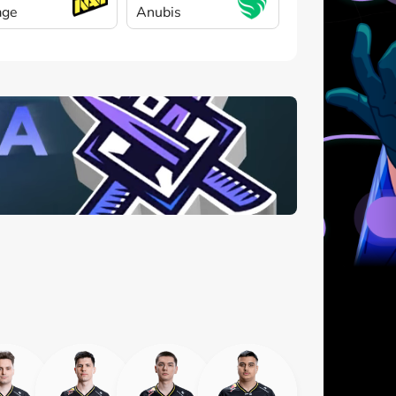
age
Anubis