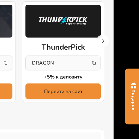
CS
ThunderPick
CSGOS
DRAGON
+5% к депозиту
Пе
Перейти на сайт