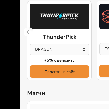
ive
ThunderPick
C
DRAGON
ки
+5% к депозиту
айт
Перейти на сайт
Матчи