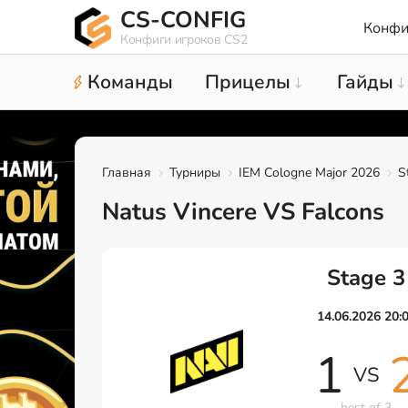
CS-CONFIG
Конфи
Конфиги игроков CS2
Команды
Прицелы
Гайды
Главная
Турниры
IEM Cologne Major 2026
S
Natus Vincere VS Falcons
Stage 3
14.06.2026 20:
1
VS
best of 3