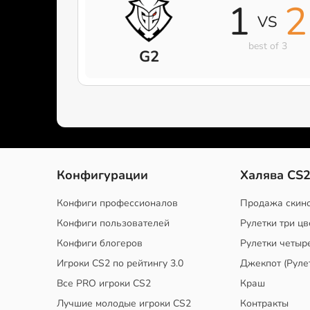
1
2
VS
best of 3
G2
Конфигурации
Халява CS
Конфиги профессионалов
Продажа скин
Конфиги пользователей
Рулетки три цв
Конфиги блогеров
Рулетки четыр
Игроки CS2 по рейтингу 3.0
Джекпот (Руле
Все PRO игроки CS2
Краш
Лучшие молодые игроки CS2
Контракты