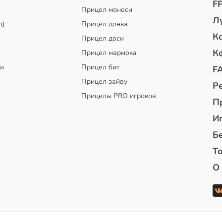
F
Прицел монеси
Л
д)
Прицел донка
К
Прицел доси
К
Прицел мармока
чи
Прицел бит
F
Прицел зайву
Р
Прицелы PRO игроков
П
И
Б
То
О