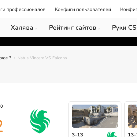
ги профессионалов
Конфиги пользователей
Конфиг
Халява
Рейтинг сайтов
Руки CS
tage 3
Natus Vincere VS Falcons
00
2
3-13
13-