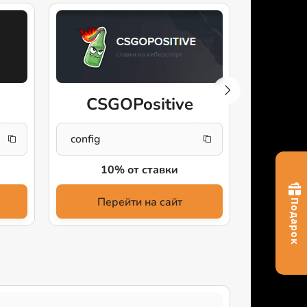
CS
CSGOPositive
CSGOS
config
10% от ставки
Пе
Перейти на сайт