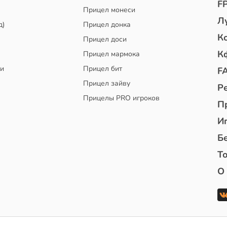
F
Прицел монеси
Л
д)
Прицел донка
К
Прицел доси
К
Прицел мармока
чи
Прицел бит
F
Прицел зайву
Р
Прицелы PRO игроков
П
И
Б
То
О