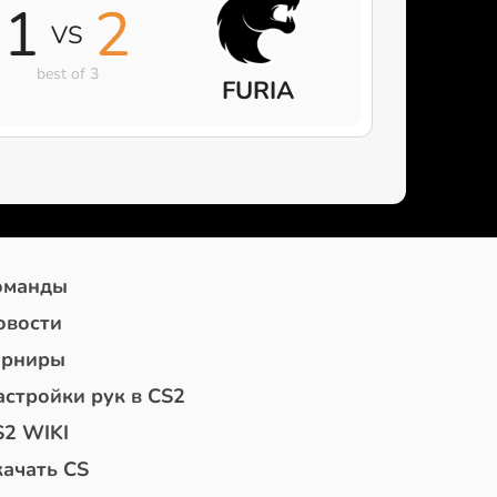
1
2
VS
best of 3
FURIA
оманды
овости
урниры
астройки рук в CS2
S2 WIKI
качать CS