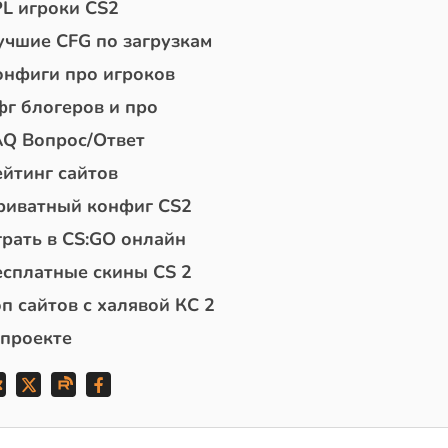
PL игроки CS2
учшие CFG по загрузкам
онфиги про игроков
фг блогеров и про
AQ Вопрос/Ответ
ейтинг сайтов
риватный конфиг CS2
грать в CS:GO онлайн
есплатные скины CS 2
п сайтов с халявой КС 2
 проекте