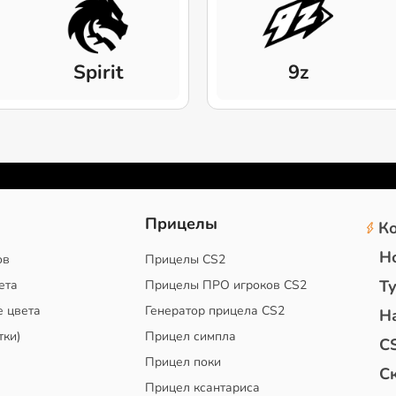
Spirit
9z
2
Прицелы
К
Н
ов
Прицелы CS2
Т
ета
Прицелы ПРО игроков CS2
е цвета
Генератор прицела CS2
Н
тки)
Прицел симпла
C
Прицел поки
С
Прицел ксантариса