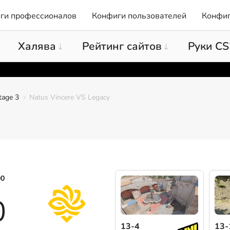
ги профессионалов
Конфиги пользователей
Конфиг
Халява
Рейтинг сайтов
Руки CS
tage 3
Natus Vincere VS Legacy
00
0
13-4
13-