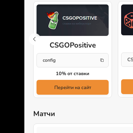
ick
CSGOPositive
C
config
иту
10% от ставки
айт
Перейти на сайт
Матчи