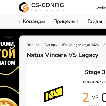
CS-CONFIG
Конфи
Конфиги игроков CS2
Команды
Прицелы
Гайды
Главная
Турниры
IEM Cologne Major 2026
S
Natus Vincere VS Legacy
Stage 3
12.06.2026 17:
2
VS
best of 3