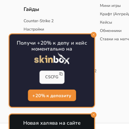
Мини игры
Гайды
Крафт (Апгрей
Counter-Strike 2
Кейсы
Настройки
Обменники
Руководство
Ставки на мат
Получи +20% к депу и кейс
Тактики
моментально на
Конфиг для тренировок в CS
Как сохранить свой конфиг CS
Инста смоки на карте de_mirage в CS2
CSCFG
Рабочий бинд на Jumpthrow
Убираем кровь и следы пуль в CS
+20% к депозиту
Новая халява на сайте