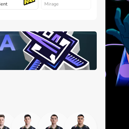
ient
Mirage