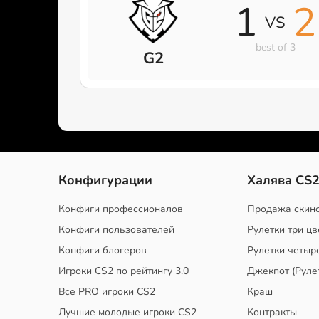
1
2
VS
best of 3
G2
Конфигурации
Халява CS
Конфиги профессионалов
Продажа скин
Конфиги пользователей
Рулетки три цв
Конфиги блогеров
Рулетки четыр
Игроки CS2 по рейтингу 3.0
Джекпот (Руле
Все PRO игроки CS2
Краш
Лучшие молодые игроки CS2
Контракты